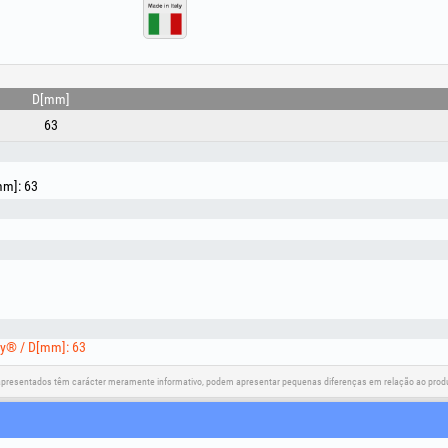
D[mm]
63
mm]: 63
y® / D[mm]: 63
apresentados têm carácter meramente informativo, podem apresentar pequenas diferenças em relação ao produt
Redes sociais
Resolução de litígios
Ligações