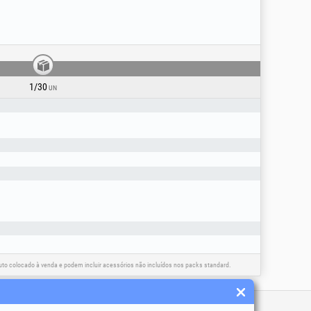
1/30
UN
o colocado à venda e podem incluir acessórios não incluídos nos packs standard.
 úteis