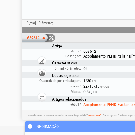
D[mm] - Diâmetro;
669612
Artigo
669612
Artigo:
Acoplamento PEHD Itália / D[
Descrição:
Características
63
D[mm] - Diâmetro:
Dados logísticos
1/30
Quantidade por embalagem:
UN
22x13x13
Dimensão:
cm/UN
0,5
Massa:
kg/UN
Artigos relacionados
Acoplamento PEHD EvoSanitar
669717
Encontrou um erro nas características do produto?
Avise-nos!
As imagens / vídeos aqui 
INFORMAÇÃO
Linha de apoio técnico &