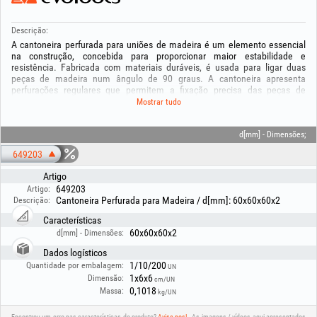
Descrição:
A cantoneira perfurada para uniões de madeira é um elemento essencial
na construção, concebida para proporcionar maior estabilidade e
resistência. Fabricada com materiais duráveis, é usada para ligar duas
peças de madeira num ângulo de 90 graus. A cantoneira apresenta
perfurações regulares que permitem a fixação precisa das peças de
madeira. Como parte crucial para a estabilidade e a integridade dos
Mostrar tudo
projetos em madeira, a cantoneira perfurada contribui para o reforço e a
durabilidade geral da estrutura. Dimensões : Comprimento1 x
Comprimento2 x Largura x Espessura
d[mm] - Dimensões;
649203
Artigo
649203
Artigo:
Cantoneira Perfurada para Madeira / d[mm]: 60x60x60x2
Descrição:
Características
60x60x60x2
d[mm] - Dimensões:
Dados logísticos
1/10/200
Quantidade por embalagem:
UN
1x6x6
Dimensão:
cm/UN
0,1018
Massa:
kg/UN
Encontrou um erro nas características do produto?
Avise-nos!
As imagens / vídeos aqui apresentados