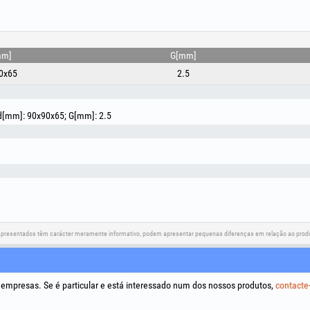
mm]
G[mm]
0x65
2.5
 d[mm]: 90x90x65; G[mm]: 2.5
apresentados têm carácter meramente informativo, podem apresentar pequenas diferenças em relação ao produt
Redes sociais
Resolução de litígios
Ligações
a empresas. Se é particular e está interessado num dos nossos produtos,
contacte
Termos e
Tratamen