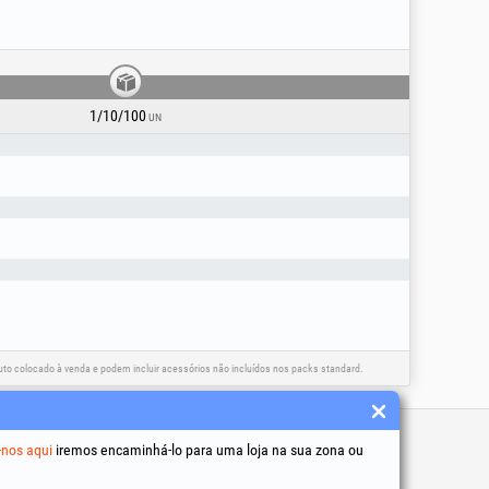
1/10/100
UN
o colocado à venda e podem incluir acessórios não incluídos nos packs standard.
 úteis
-nos aqui
iremos encaminhá-lo para uma loja na sua zona ou
 condições
to de dados pessoais