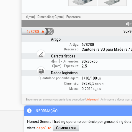
d[mm] - Dimensões; G[mm] - Espessura;
d[
90x9
678280
Artigo
678280
Artigo:
Cantoneira SG para Madeira /
Descrição:
Características
90x90x65
d[mm] - Dimensões:
2.5
G[mm] - Espessura:
Dados logísticos
1/10/100
Quantidade por embalagem:
UN
9x9x6,5
Dimensão:
cm/UN
0,2011
Massa:
kg/UN
Encontrou um erro nas características do produto?
Avise-nos!
As imagens / vídeos aqui 
INFORMAÇÃO
Linha de apoio técnico &
assistência
Honest General Trading opera no comércio por grosso, dirigido 
visite
depo1.ro
Compreendi