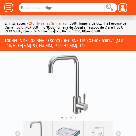
2. Instalações >
203. Torneiras Sanitárias
> 5340. Torneira de Cozinha Pescoço de
Cisne Tipo C INOX 5001 > 678508. Torneira de Cozinha Pescoço de Cisne Tipo C
INOX 5001 / L[mm]: 215; Hlev[mm]: 95; Hu[mm]: 255; Ht[mm]: 340
TORNEIRA DE COZINHA PESCOÇO DE CISNE TIPO C INOX 5001 / L[MM]:
215; HLEV[MM]: 95; HU[MM]: 255; HT[MM]: 340