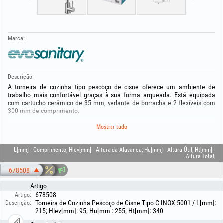
Marca:
Descrição:
A torneira de cozinha tipo pescoço de cisne oferece um ambiente de
trabalho mais confortável graças à sua forma arqueada. Está equipada
com cartucho cerâmico de 35 mm, vedante de borracha e 2 flexíveis com
300 mm de comprimento.
A torneira é monocomando, com construção robusta em aço inoxidável e
Mostrar tudo
acabamento escovado.
Graças ao sistema EASY FIX 1/2" a instalação é fácil.
L[mm] - Comprimento; Hlev[mm] - Altura da Alavanca; Hu[mm] - Altura Útil; Ht[mm] -
Altura Total;
Para manutenção, recomenda-se limpeza frequente com produtos não
678508
agressivos e pano macio.
Artigo
Garantia 5 ANOS!
678508
Artigo:
Torneira de Cozinha Pescoço de Cisne Tipo C INOX 5001 / L[mm]:
Descrição:
215; Hlev[mm]: 95; Hu[mm]: 255; Ht[mm]: 340