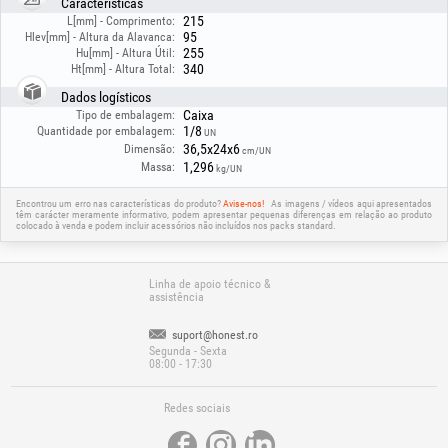
Características
215
L[mm] - Comprimento:
95
Hlev[mm] - Altura da Alavanca:
255
Hu[mm] - Altura Útil:
340
Ht[mm] - Altura Total:
Dados logísticos
Caixa
Tipo de embalagem:
1/8
Quantidade por embalagem:
UN
36,5x24x6
Dimensão:
cm/UN
1,296
Massa:
kg/UN
Encontrou um erro nas características do produto?
Avise-nos!
As imagens / vídeos aqui apresentados
têm carácter meramente informativo, podem apresentar pequenas diferenças em relação ao produto
colocado à venda e podem incluir acessórios não incluídos nos packs standard.
Linha de apoio técnico &
assistência
suport@honest.ro
Segunda - Sexta
08:00 - 17:30
Redes sociais