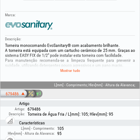
Marca:
Descrição:
Torneira monocomando EvoSanitary® com acabamento brilhante.
A torneira está equipada com um cartucho cerâmico de 25 mm. Graças ao
sistema EASY FIX de 1/2" pode instalar esta torneira com facilidade.
Para manutenção recomenda-se a limpeza frequente para prevenir a
sujidade, utilizando detergentes pouco agressivos e um pano macio.
Mostrar tudo
Torneira para alimentação de água fria
Cartucho cerâmico 25 mm
Ligação 1/2"
L[mm] - Comprimento; Hlev[mm] - Altura da Alavanca;
O pacote contém:
679486
Sistema de fixação EASY FIX
GARANTIA 3 ANOS
Artigo
679486
Artigo:
Manter fora do alcance das crianças! Utilize o produto apenas para a
Torneira de Água Fria / L[mm]: 105; Hlev[mm]: 95
Descrição:
finalidade para a qual foi concebido! Para sua segurança e para evitar
eventuais danos materiais: a montagem deve ser efetuada apenas por
Características
pessoal autorizado! O produto deve ser utilizado apenas com acessórios e
105
L[mm] - Comprimento:
consumíveis compatíveis! Leia as instruções!
95
Hlev[mm] - Altura da Alavanca: