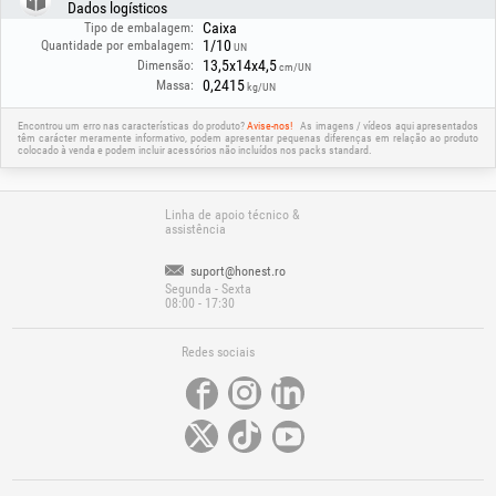
Dados logísticos
Caixa
Tipo de embalagem:
1/10
Quantidade por embalagem:
UN
13,5x14x4,5
Dimensão:
cm/UN
0,2415
Massa:
kg/UN
Encontrou um erro nas características do produto?
Avise-nos!
As imagens / vídeos aqui apresentados
têm carácter meramente informativo, podem apresentar pequenas diferenças em relação ao produto
colocado à venda e podem incluir acessórios não incluídos nos packs standard.
Linha de apoio técnico &
assistência
suport@honest.ro
Segunda - Sexta
08:00 - 17:30
Redes sociais