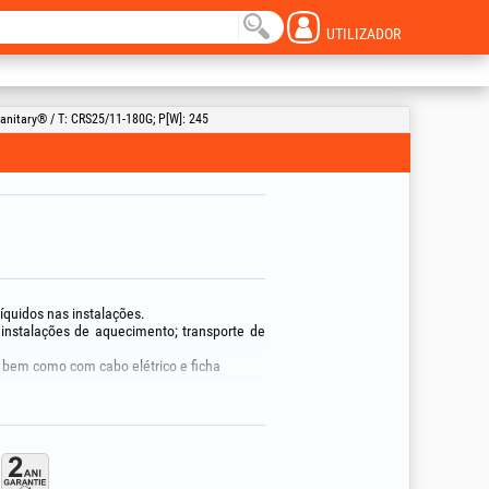
UTILIZADOR
anitary® / T: CRS25/11-180G; P[W]: 245
líquidos nas instalações.
 instalações de aquecimento; transporte de
 bem como com cabo elétrico e ficha
te a bomba quando deteta a circulação da
undido