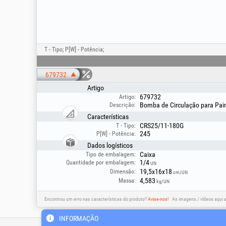
T - Tipo; P[W] - Potência;
679732
Artigo
679732
Artigo:
Bomba de Circulação para Pain
Descrição:
Características
CRS25/11-180G
T - Tipo:
245
P[W] - Potência:
Dados logísticos
Caixa
Tipo de embalagem:
1/4
Quantidade por embalagem:
UN
19,5x16x18
Dimensão:
cm/UN
4,583
Massa:
kg/UN
Encontrou um erro nas características do produto?
Avise-nos!
As imagens / vídeos aqui 
INFORMAÇÃO