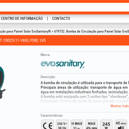
CENTRO DE INFORMAÇÃO
CONTACTO
ção para Painel Solar EvoSanitary® > 679732. Bomba de Circulação para Painel Solar EvoS
 CRS25/11-180G; P[W]: 245
Marca:
Descrição:
A bomba de circulação é utilizada para o transporte de 
Principais áreas de utilização: transporte de água em
água em instalações industriais fechadas, recirculação.
A bomba está equipada com 2 uniões tipo “olandesas”,
Vantagens: 3 níveis de ajuste da curva pressão–caudal
Equipada com fluxostato que arranca automaticamen
Mostrar tudo
água
Características:
Motor elétrico 230V/50Hz , 245W com corpo em ferro f
Débito máximo: 45 L/min ;
Altura manométrica máxima: 11m