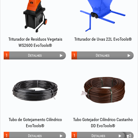
Triturador de Resíduos Vegetais
Triturador de Uvas 22L EvoTools®
WS2600 EvoTools®
1
1
Detalhes
Detalhes
Tubo de Gotejamento Cilíndrico
Tubo Gotejador Cilíndrico Castanho
EvoTools®
DD EvoTools®
1
1
Detalhes
Detalhes