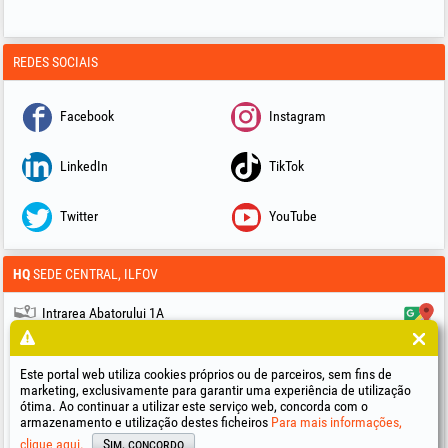
REDES SOCIAIS
Facebook
Instagram
LinkedIn
TikTok
Twitter
YouTube
HQ
SEDE CENTRAL, ILFOV
Intrarea Abatorului 1A
077105 Glina, Ilfov, Romania
+40 317.110.581
export@honest.ro
Este portal web utiliza cookies próprios ou de parceiros, sem fins de
marketing, exclusivamente para garantir uma experiência de utilização
EUR: RO94BRDE441SV03568334410
ótima. Ao continuar a utilizar este serviço web, concorda com o
BRD -
| BRDEROBU
Groupe Societe Generale
armazenamento e utilização destes ficheiros
Para mais informações,
clique aqui.
Sim, concordo