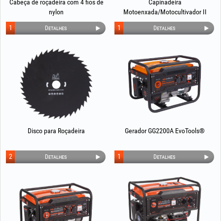
Cabeça de roçadeira com 4 fios de
Capinadeira
nylon
Motoenxada/Motocultivador II
1
1
Detalhes
Detalhes
Disco para Roçadeira
Gerador GG2200A EvoTools®
2
1
Detalhes
Detalhes