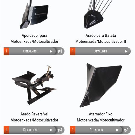
Aporcador para
Arado para Batata
Motoenxada/Motocultivador
Motoenxada/Motocultivador II
EvoTools®
1
1
Detalhes
Detalhes
Arado Reversível
Aterrador Fixo
Motoenxada/Motocultivador
Motoenxada/Motocultivador
2
1
Detalhes
Detalhes