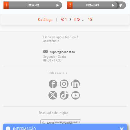
1
2
Detalhes
Detalhes
Catálogo
|
1
2
3
...
15
Linha de apoio técnico &
assistência
suport@honest.ro
Segunda - Sexta
08:00 - 17:30
Redes sociais
Resolução de litígios
INFORMAÇÃO