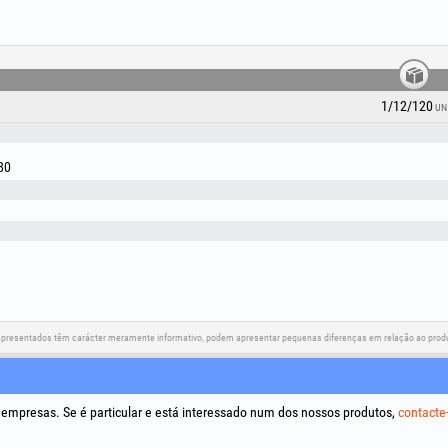
1/12/120
UN
 80
apresentados têm carácter meramente informativo, podem apresentar pequenas diferenças em relação ao produt
Redes sociais
Resolução de litígios
Ligações
a empresas. Se é particular e está interessado num dos nossos produtos,
contacte
Termos e
Tratamen