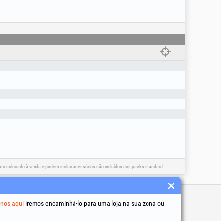
o colocado à venda e podem incluir acessórios não incluídos nos packs standard.
 úteis
-nos aqui
iremos encaminhá-lo para uma loja na sua zona ou
 condições
to de dados pessoais