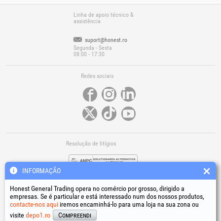
Linha de apoio técnico &
assistência
suport@honest.ro
Segunda - Sexta
08:00 - 17:30
Redes sociais
Resolução de litígios
INFORMAÇÃO
Honest General Trading opera no comércio por grosso, dirigido a
empresas. Se é particular e está interessado num dos nossos produtos,
contacte-nos aqui
iremos encaminhá-lo para uma loja na sua zona ou
Ligações úteis
visite
depo1.ro
Compreendi