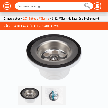
2. Instalações >
207. Sifões e Válvulas
> 6812. Válvula de Lavatório EvoSanitary®
VÁLVULA DE LAVATÓRIO EVOSANITARY®