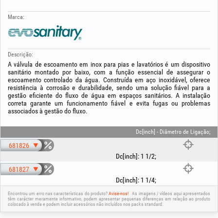
Marca:
Descrição:
A válvula de escoamento em inox para pias e lavatórios é um dispositivo
sanitário montado por baixo, com a função essencial de assegurar o
escoamento controlado da água. Construída em aço inoxidável, oferece
resistência à corrosão e durabilidade, sendo uma solução fiável para a
gestão eficiente do fluxo de água em espaços sanitários. A instalação
correta garante um funcionamento fiável e evita fugas ou problemas
associados à gestão do fluxo.
Dc[inch] - Diâmetro de Ligação;
681826
Dc[inch]
:
1 1/2
;
681827
Dc[inch]
:
1 1/4
;
Encontrou um erro nas características do produto?
Avise-nos!
As imagens / vídeos aqui apresentados
têm carácter meramente informativo, podem apresentar pequenas diferenças em relação ao produto
colocado à venda e podem incluir acessórios não incluídos nos packs standard.