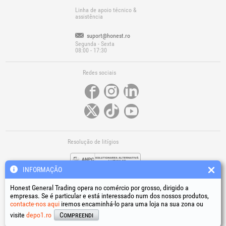
Linha de apoio técnico &
assistência
suport@honest.ro
Segunda - Sexta
08:00 - 17:30
Redes sociais
Resolução de litígios
INFORMAÇÃO
Honest General Trading opera no comércio por grosso, dirigido a
empresas. Se é particular e está interessado num dos nossos produtos,
contacte-nos aqui
iremos encaminhá-lo para uma loja na sua zona ou
Ligações úteis
visite
depo1.ro
Compreendi