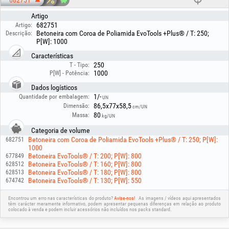
682751
Material da coroa: poliamida
Material da cuba: aço
Artigo
Espessura da parte superior da cuba: 1.4 mm
Espessura da parte inferior da cuba: 1.5 mm
682751
Artigo:
Tipo de transmissão: correia
Betoneira com Coroa de Poliamida EvoTools +Plus® / T: 250;
Descrição:
Peso: ~73 kg
P[W]: 1000
Características
Para usufruir dela durante o máximo tempo possível, recomenda-se limpá-
250
T - Tipo:
la após cada utilização e armazená-la com a cuba virada para baixo, em
1000
P[W] - Potência:
locais escuros, para a manter nas melhores condições.
Dados logísticos
1/-
Quantidade por embalagem:
UN
86,5x77x58,5
Dimensão:
cm/UN
80
Massa:
kg/UN
Categoria de volume
Betoneira com Coroa de Poliamida EvoTools +Plus® / T: 250; P[W]:
682751
1000
Betoneira EvoTools® / T: 200; P[W]: 800
677849
Betoneira EvoTools® / T: 160; P[W]: 800
628512
Betoneira EvoTools® / T: 180; P[W]: 800
628513
Betoneira EvoTools® / T: 130; P[W]: 550
674742
Encontrou um erro nas características do produto?
Avise-nos!
As imagens / vídeos aqui apresentados
têm carácter meramente informativo, podem apresentar pequenas diferenças em relação ao produto
colocado à venda e podem incluir acessórios não incluídos nos packs standard.