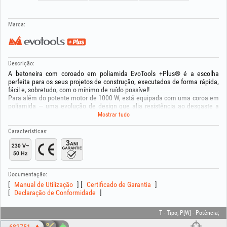
Marca:
Descrição:
A betoneira com coroado em poliamida EvoTools +Plus® é a escolha
perfeita para os seus projetos de construção, executados de forma rápida,
fácil e, sobretudo, com o mínimo de ruído possível!
Para além do potente motor de 1000 W, está equipada com uma coroa em
poliamida — uma evolução de design que alia resistência ao desgaste a
baixo nível de ruído.
Mostrar tudo
Para uma utilização o mais eficiente possível, o chassis dispõe de um
mecanismo simples para posicionar a cuba para alimentação, descarga,
Características:
mistura e armazenamento, bem como de rodas para facilitar o transporte.
A transmissão por correia poly‑V assegura uma tração ótima e minimiza as
vibrações durante o funcionamento, contribuindo para uma experiência de
trabalho mais confortável. Além disso, estas betoneiras estão protegidas
contra a entrada de pó e humidade, com grau de proteção IP44.
Documentação:
Manual de Utilização
Certificado de Garantia
Características:
Declaração de Conformidade
Potência: 1000 W
Volume da cuba: 250 L
Rotação da cuba: 25-27 rpm
T - Tipo; P[W] - Potência;
Classe de isolamento: II