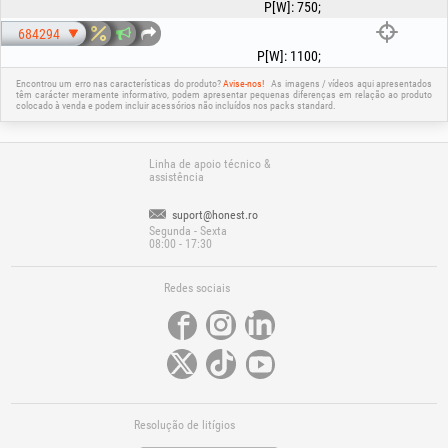
Pressão máxima: 8 bar (683016), 10.8 bar (684294)
P[W]
:
750
;
Comprimento do cabo de alimentação: 15 m
Temperatura máxima do líquido bombeado: 70 °C
684294
Ligação: 1”
P[W]
:
1100
;
Grau de proteção: IP68
Não utilize o produto para a extração de hidrocarbonetos (combustíveis,
Encontrou um erro nas características do produto?
Avise-nos!
As imagens / vídeos aqui apresentados
óleos, solventes, etc.) ou de outros líquidos!
têm carácter meramente informativo, podem apresentar pequenas diferenças em relação ao produto
colocado à venda e podem incluir acessórios não incluídos nos packs standard.
Linha de apoio técnico &
assistência
suport@honest.ro
Segunda - Sexta
08:00 - 17:30
Redes sociais
Resolução de litígios