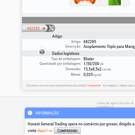
682285
Artigo
682285
Artigo:
Acoplamento Triplo para Mang
Descrição:
Dados logísticos
Blister
Tipo de embalagem:
1/50/200
Quantidade por embalagem:
UN
15,5x8,5x2
Dimensão:
cm/UN
0,025
Massa:
kg/UN
Encontrou um erro nas características do produto?
Avise-nos!
As imagens / vídeos aqui 
Linha de apoio técnico &
assistência
INFORMAÇÃO
Honest General Trading opera no comércio por grosso, dirigido 
suport@honest.ro
Segunda - Sexta
visite
depo1.ro
Compreendi
08:00 - 17:30