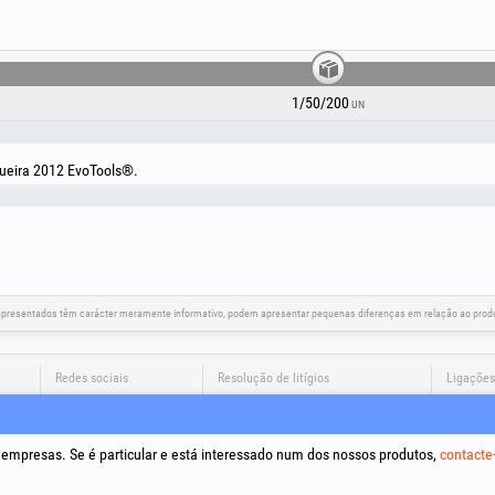
1/50/200
UN
ueira 2012 EvoTools®.
apresentados têm carácter meramente informativo, podem apresentar pequenas diferenças em relação ao produt
Redes sociais
Resolução de litígios
Ligações
Termos e
Tratamen
a empresas. Se é particular e está interessado num dos nossos produtos,
contacte
Política 
Dados de