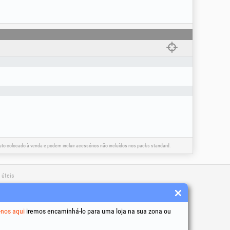
o colocado à venda e podem incluir acessórios não incluídos nos packs standard.
 úteis
 condições
to de dados pessoais
-nos aqui
iremos encaminhá-lo para uma loja na sua zona ou
de utilização de cookies
 identificação da empresa