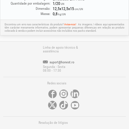
Diâmetro exterior: 125 mm
1/20
Quantidade por embalagem:
UN
Diâmetro interior / furo: 22.23 mm
12,5x12,5x15
Dimensão:
cm/UN
Número de peças no conjunto: 11 un
0,8
Massa:
kg/UN
Respeite as velocidades máximas de trabalho indicadas em cada disco
(12200 Rpm para os de desbaste e 9600 Rpm para os de
Encontrou um erro nas características do produto?
Avise-nos!
As imagens / vídeos aqui apresentados
têm carácter meramente informativo, podem apresentar pequenas diferenças em relação ao produto
limpeza/polimento). Para o disco de feltro recomenda‑se utilizar uma
colocado à venda e podem incluir acessórios não incluídos nos packs standard.
rebarbadora com variador de velocidade em rotação mais baixa, para não
queimar a pasta de polir. Utilize sempre equipamento de proteção (óculos,
máscara, luvas).
Linha de apoio técnico &
assistência
suport@honest.ro
Segunda - Sexta
08:00 - 17:30
Redes sociais
Resolução de litígios