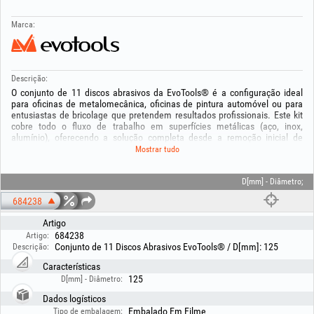
Marca:
Descrição:
O conjunto de 11 discos abrasivos da EvoTools® é a configuração ideal
para oficinas de metalomecânica, oficinas de pintura automóvel ou para
entusiastas de bricolage que pretendem resultados profissionais. Este kit
cobre todo o fluxo de trabalho em superfícies metálicas (aço, inox,
alumínio), oferecendo a solução completa desde a remoção inicial de
ferrugem e desbaste de soldaduras até ao lixamento fino e polimento final.
Mostrar tudo
Todos os discos têm diâmetro padrão de 125 mm e furo de 22.23 mm,
sendo perfeitamente compatíveis com a maioria das rebarbadoras
angulares do mercado.
D[mm] - Diâmetro;
684238
O conjunto é composto por:
- Discos flap em óxido de alumínio (castanhos) – 4 un. Granulometrias
Artigo
incluídas: 1x P40, 1x P60, 1x P80, 1x P120
684238
Artigo:
- Discos flap em zircónio (azuis) – 4 un. Granulometrias incluídas: 1x P40,
Conjunto de 11 Discos Abrasivos EvoTools® / D[mm]: 125
Descrição:
1x P60, 1x P80, 1x P120
- Disco de decapagem – 1 un
Características
- Disco de nylon para acabamento – 1 un
125
D[mm] - Diâmetro:
- Disco de feltro para polimento – 1 un
Dados logísticos
Especificações técnicas:
Embalado Em Filme
Tipo de embalagem: