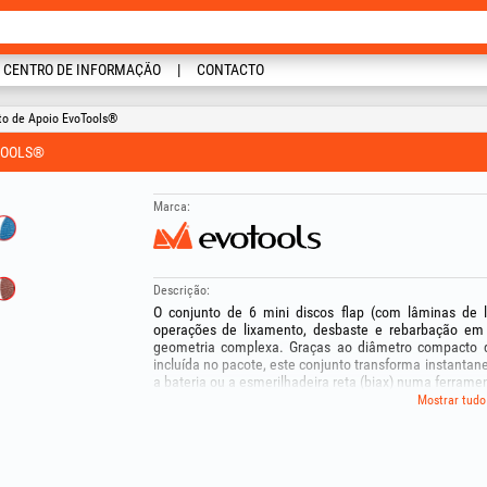
CENTRO DE INFORMAÇÃO
CONTACTO
to de Apoio EvoTools®
OTOOLS®
Marca:
Descrição:
O conjunto de 6 mini discos flap (com lâminas de l
operações de lixamento, desbaste e rebarbação em 
geometria complexa. Graças ao diâmetro compacto
incluída no pacote, este conjunto transforma instantan
a bateria ou a esmerilhadeira reta (biax) numa ferramen
O kit oferece excelente versatilidade, contendo dois ti
Mostrar tudo
zircônia) nas granulometrias mais utilizadas (40, 60
desbaste agressivo a um acabamento uniforme do met
Aplicações recomendadas:
- Lixamento e desbaste geral (discos castanhos – ó