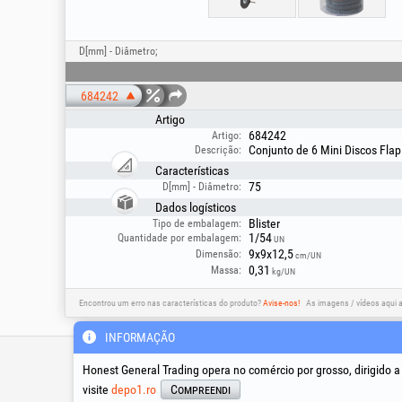
D[mm] - Diâmetro;
684242
Artigo
684242
Artigo:
Conjunto de 6 Mini Discos Fla
Descrição:
Características
75
D[mm] - Diâmetro:
Dados logísticos
Blister
Tipo de embalagem:
1/54
Quantidade por embalagem:
UN
9x9x12,5
Dimensão:
cm/UN
0,31
Massa:
kg/UN
Encontrou um erro nas características do produto?
Avise-nos!
As imagens / vídeos aqui 
INFORMAÇÃO
Linha de apoio técnico &
assistência
Honest General Trading opera no comércio por grosso, dirigido 
visite
depo1.ro
Compreendi