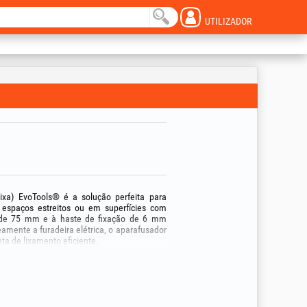
UTILIZADOR
ixa) EvoTools® é a solução perfeita para
espaços estreitos ou em superfícies com
 de 75 mm e à haste de fixação de 6 mm
eamente a furadeira elétrica, o aparafusador
ta de lixamento eficiente.
pos de material abrasivo (óxido de alumínio e
, 80), permitindo passar rapidamente de um
al.
xido de alumínio): ideais para limpeza de