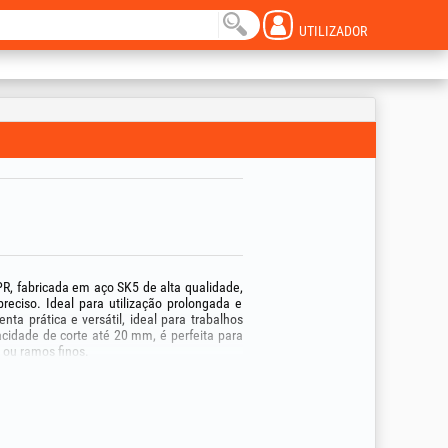
UTILIZADOR
R, fabricada em aço SK5 de alta qualidade,
preciso. Ideal para utilização prolongada e
ta prática e versátil, ideal para trabalhos
cidade de corte até 20 mm, é perfeita para
 ou ramos finos.
esoura reduz o atrito durante o corte e
rem, garantindo um corte mais limpo e uma
ontribui para a proteção contra a corrosão