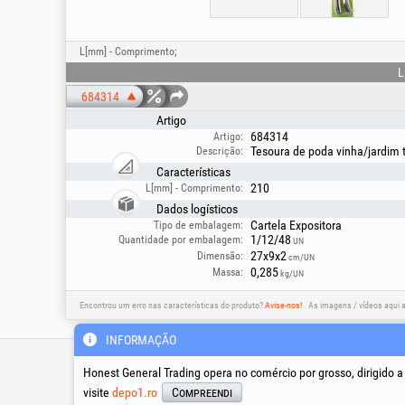
L[mm] - Comprimento;
L
684314
Artigo
684314
Artigo:
Tesoura de poda vinha/jardim 
Descrição:
Características
210
L[mm] - Comprimento:
Dados logísticos
Cartela Expositora
Tipo de embalagem:
1/12/48
Quantidade por embalagem:
UN
27x9x2
Dimensão:
cm/UN
0,285
Massa:
kg/UN
Encontrou um erro nas características do produto?
Avise-nos!
As imagens / vídeos aqui 
INFORMAÇÃO
Linha de apoio técnico &
assistência
Honest General Trading opera no comércio por grosso, dirigido 
visite
depo1.ro
Compreendi