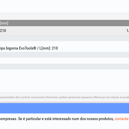
Leve, resistente e fácil de manusear, a tesoura de ja
qualquer entusiasta de jardinagem que procura precisão
[mm]
210
1
tipo bigorna EvoTools® / L[mm]: 210
apresentados têm carácter meramente informativo, podem apresentar pequenas diferenças em relação ao produt
Redes sociais
Resolução de litígios
Ligações
a empresas. Se é particular e está interessado num dos nossos produtos,
contacte
Termos e
Tratamen