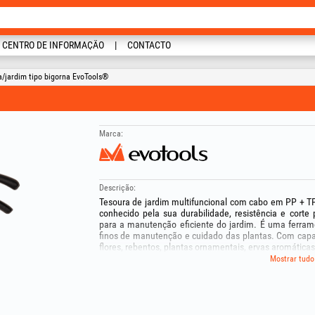
CENTRO DE INFORMAÇÃO
CONTACTO
a/jardim tipo bigorna EvoTools®
Marca:
Descrição:
Tesoura de jardim multifuncional com cabo em PP + TP
conhecido pela sua durabilidade, resistência e corte 
para a manutenção eficiente do jardim. É uma ferramen
finos de manutenção e cuidado das plantas. Com capa
flores, rebentos, plantas ornamentais, ervas aromáticas
Mostrar tudo
Equipada com lâmina com revestimento em PTFE, a t
impede que a seiva ou os resíduos vegetais se agar
manutenção mais fácil. Além disso, a camada de PTFE c
e prolonga a vida útil da lâmina.