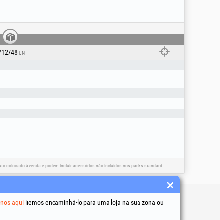
rdim multifuncional é a escolha ideal para
 e conforto na utilização.
/12/48
UN
o colocado à venda e podem incluir acessórios não incluídos nos packs standard.
 úteis
-nos aqui
iremos encaminhá-lo para uma loja na sua zona ou
 condições
to de dados pessoais