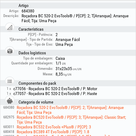
-Nível de ruído: 107 dB(A)
Artigo
Acessórios incluídos:
684380
Artigo:
Roçadora BC 520-2 EvoTools® / P[CP]: 2; T[Arranque]: Arranque
Descrição:
-Disco metálico com 3 dentes
Fácil; Tija: Uma Peça
-Cabeçote de corte com fio
Características
-Arnês de suporte
2
P[CP] - Potência:
-Jogo de ferramentas
Arranque Fácil
T[Arranque] - Tipo de Partida:
-Recipiente para preparação da mistura de combustível
Uma Peça
Tija - Tipo de Eixo:
A roçadora BC 520-2 EvoTools® é a escolha ideal para utilizadores que
Dados logísticos
procuram um equipamento fiável, potente e fácil de utilizar, capaz de lidar
Caixa
Tipo de embalagem:
tanto com trabalhos de manutenção como com vegetação mais difícil.
1/1
Quantidade por embalagem:
UN
31x23x35
Dimensão:
cm/UN
8,35
Massa:
kg/UN
Componentes do pack
c77056 - Roçadora BC 520-2 EvoTools® / P: Motor
1 x
c77057 - Roçadora BC 520-2 EvoTools® / P: Haste
1 x
Categoria de volume
Roçadora BC 520-2 EvoTools® / P[CP]: 2; T[Arranque]: Arranque
684380
Fácil; Tija: Uma Peça
Roçadora BC520 EvoTools® / P[CP]: 3; T[Arranque]: Classic Start;
682975
Tija: Uma Peça
Roçadora BC532 EvoTools +Plus® / P[CP]: 3
683011
Roçadora BC389 4T EvoTools® / P[CP]: 1.8
680418