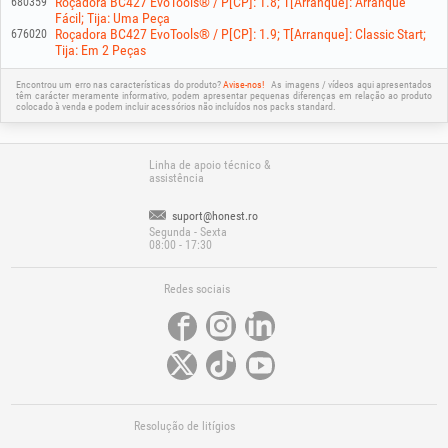
Roçadora BC427 EvoTools® / P[CP]: 1.8; T[Arranque]: Arranque
680359
Fácil; Tija: Uma Peça
Roçadora BC427 EvoTools® / P[CP]: 1.9; T[Arranque]: Classic Start;
676020
Tija: Em 2 Peças
Encontrou um erro nas características do produto?
Avise-nos!
As imagens / vídeos aqui apresentados
têm carácter meramente informativo, podem apresentar pequenas diferenças em relação ao produto
colocado à venda e podem incluir acessórios não incluídos nos packs standard.
Linha de apoio técnico &
assistência
suport@honest.ro
Segunda - Sexta
08:00 - 17:30
Redes sociais
Resolução de litígios