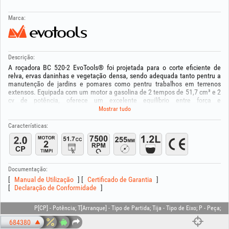
Marca:
Descrição:
A roçadora BC 520-2 EvoTools® foi projetada para o corte eficiente de
relva, ervas daninhas e vegetação densa, sendo adequada tanto pentru a
manutenção de jardins e pomares como pentru trabalhos em terrenos
extensos. Equipada com um motor a gasolina de 2 tempos de 51,7 cm³ e 2
cv de potência, oferece um excelente equilíbrio entre força e
manobrabilidade. O sistema Easy Start facilita a partida rápida e o conjunto
Mostrar tudo
completo de acessórios permite a utilização imediata tanto com cabeçote
de corte com fio quanto com disco metálico.
Características:
Dados técnicos principais:
-Motor: gasolina, 2 tempos, 1 cilindro, arrefecido a ar
-Cilindrada: 51,7 cm³
Documentação:
-Potência máxima: 2 cv
Manual de Utilização
Certificado de Garantia
-Sistema de partida: Easy Start
Declaração de Conformidade
-Rotação máxima: 7500 rpm
-Capacidade do depósito de combustível: 1,2 L
-Mistura de combustível: 40 ml de óleo 2T / 1 L de gasolina
P[CP] - Potência; T[Arranque] - Tipo de Partida; Tija - Tipo de Eixo; P - Peça;
-Diâmetro máximo de corte: 440 mm (cabeçote com fio) / 255 mm (disco)
684380
-Diâmetro de fixação do disco: 25,4 mm