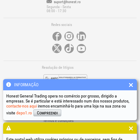
suport@honest.ro
Segunda - Sexta
08:00 - 17:30
Redes sociais
Resolução de litígios
INFORMAÇÃO
Honest General Trading opera no comércio por grosso, dirigido a
empresas. Se é particular e está interessado num dos nossos produtos,
contacte-nos aqui
iremos encaminhá-lo para uma loja na sua zona ou
Ligações úteis
visite
depo1.ro
Compreendi
Termos e condições
Tratamento de dados pessoais
Política de utilização de cookies
Dados de identificação da empresa
Este portal web utiliza cookies próprios ou de parceiros, sem fins de