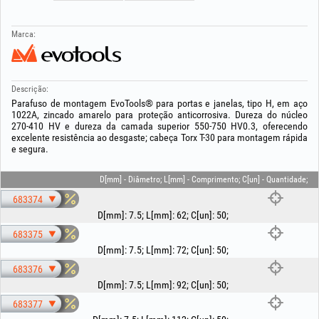
Marca:
Descrição:
Parafuso de montagem EvoTools® para portas e janelas, tipo H, em aço
1022A, zincado amarelo para proteção anticorrosiva. Dureza do núcleo
270-410 HV e dureza da camada superior 550-750 HV0.3, oferecendo
excelente resistência ao desgaste; cabeça Torx T-30 para montagem rápida
e segura.
D[mm] - Diâmetro; L[mm] - Comprimento; C[un] - Quantidade;
683374
D[mm]
:
7.5
;
L[mm]
:
62
;
C[un]
:
50
;
683375
D[mm]
:
7.5
;
L[mm]
:
72
;
C[un]
:
50
;
683376
D[mm]
:
7.5
;
L[mm]
:
92
;
C[un]
:
50
;
683377