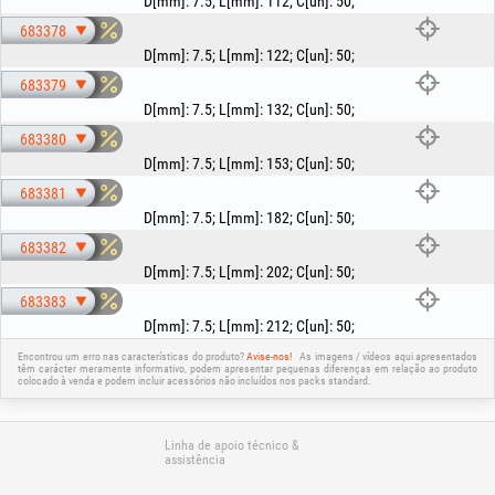
D[mm]
:
7.5
;
L[mm]
:
112
;
C[un]
:
50
;
683378
D[mm]
:
7.5
;
L[mm]
:
122
;
C[un]
:
50
;
683379
D[mm]
:
7.5
;
L[mm]
:
132
;
C[un]
:
50
;
683380
D[mm]
:
7.5
;
L[mm]
:
153
;
C[un]
:
50
;
683381
D[mm]
:
7.5
;
L[mm]
:
182
;
C[un]
:
50
;
683382
D[mm]
:
7.5
;
L[mm]
:
202
;
C[un]
:
50
;
683383
D[mm]
:
7.5
;
L[mm]
:
212
;
C[un]
:
50
;
Encontrou um erro nas características do produto?
Avise-nos!
As imagens / vídeos aqui apresentados
têm carácter meramente informativo, podem apresentar pequenas diferenças em relação ao produto
colocado à venda e podem incluir acessórios não incluídos nos packs standard.
Linha de apoio técnico &
assistência