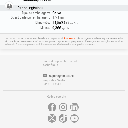
design compacto, com dimensões de 85.6 × 85.6 × 20 mm, permite uma
instalação discreta, enquanto o grau de proteção elétrica IP40 garante
Dados logísticos
uma utilização segura no interior.
Caixa
Tipo de embalagem:
O conjunto inclui todos os acessórios necessários para a instalação: cabo
1/48
Quantidade por embalagem:
de alimentação (1 unid.), cabo USB-C (1 unid.), placa de montagem (1
UN
14,5x9,5x7
Dimensão:
unid.), parafusos (4 unid.) e buchas de plástico (2 unid.).
cm/UN
0,366
Massa:
kg/UN
Encontrou um erro nas características do produto?
Avise-nos!
As imagens / vídeos aqui apresentados
têm carácter meramente informativo, podem apresentar pequenas diferenças em relação ao produto
colocado à venda e podem incluir acessórios não incluídos nos packs standard.
Linha de apoio técnico &
assistência
suport@honest.ro
Segunda - Sexta
08:00 - 17:30
Redes sociais