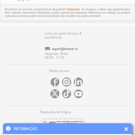
Encontrou um erro nas características do produto?
Avise-nos!
As imagens / vídeos aqui apresentados
têm carácter meramente informativo, podem apresentar pequenas diferenças em relação ao produto
colocado à venda e podem incluir acessórios não incluídos nos packs standard.
Linha de apoio técnico &
assistência
suport@honest.ro
Segunda - Sexta
08:00 - 17:30
Redes sociais
Resolução de litígios
INFORMAÇÃO