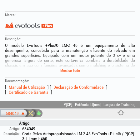
Marca:
Descrição:
O modelo EvoTools +Plus® LM-Z 46 é um equipamento de alto
desempenho, concebido para a manutenção eficiente do relvado em
grandes superfícies. Equipado com um motor potente de 3 cv e uma
generosa largura de corte, este corta-relva combina a durabilidade do
chassis em aço com funções avançadas como mulching e o sistema de
lavagem rápida.
Mostrar tudo
Características e vantagens:
Documentação:
- Motor a 4 tempos de 159 cc que desenvolve uma potência de 3 cv,
Manual de Utilização
Declaração de Conformidade
oferecendo a força necessária para qualquer tipo de relvado.
Certificado de Garantia
- Sistema de corte 3-in-1: oferece versatilidade total através das funções de
recolha no saco, descarga lateral e mulching (trituração da relva para
P[CP] - Potência; Ll[mm] - Largura de Trabalho;
fertilização natural do solo).
- Conforto e autopropulsão: o sistema de tração própria (velocidade 3.6
684049
km/h) e as rodas com rolamentos tornam o deslocamento extremamente
fácil mesmo em terrenos difíceis.
Artigo
- Manutenção fácil: equipado com um conector para lavagem, a limpeza do
684049
Artigo:
chassis após a utilização é feita rapidamente através da simples ligação de
Corta-Relva Autopropulsionado LM-Z 46 EvoTools +Plus® / P[CP]:
Descrição:
uma mangueira de água.
3; Ll[mm]: 460