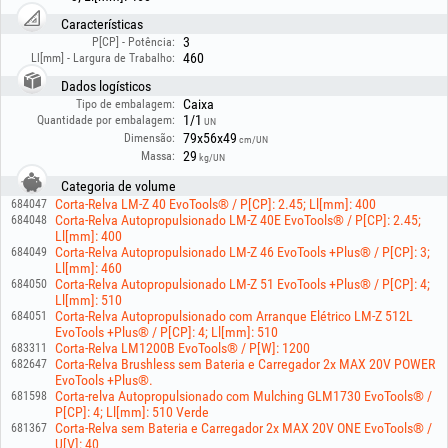
- Regulação centralizada da altura de corte em 6 posições (30-80 mm),
permitindo uma adaptação imediata às necessidades do seu jardim.
Características
- O grande saco coletor de 70 litros dispõe de um indicador do nível de
3
P[CP] - Potência:
enchimento, para que saiba exatamente quando deve ser esvaziado.
460
Ll[mm] - Largura de Trabalho:
Especificações técnicas:
Dados logísticos
- Motor a 4 tempos, arrefecido a ar, com potência de 3 cv
Caixa
Tipo de embalagem:
- Cilindrada: 159 cc
1/1
Quantidade por embalagem:
UN
- Largura de corte: 460 mm
79x56x49
Dimensão:
cm/UN
- Capacidade do saco coletor: 70 L (Nylon)
29
Massa:
kg/UN
- Velocidade de autopropulsão: ~3.6 Km/h
Categoria de volume
Corta-Relva LM-Z 40 EvoTools® / P[CP]: 2.45; Ll[mm]: 400
684047
Corta-Relva Autopropulsionado LM-Z 40E EvoTools® / P[CP]: 2.45;
684048
Ll[mm]: 400
Corta-Relva Autopropulsionado LM-Z 46 EvoTools +Plus® / P[CP]: 3;
684049
Ll[mm]: 460
Corta-Relva Autopropulsionado LM-Z 51 EvoTools +Plus® / P[CP]: 4;
684050
Ll[mm]: 510
Corta-Relva Autopropulsionado com Arranque Elétrico LM-Z 512L
684051
EvoTools +Plus® / P[CP]: 4; Ll[mm]: 510
Corta-Relva LM1200B EvoTools® / P[W]: 1200
683311
Corta-Relva Brushless sem Bateria e Carregador 2x MAX 20V POWER
682647
EvoTools +Plus®.
Corta-relva Autopropulsionado com Mulching GLM1730 EvoTools® /
681598
P[CP]: 4; Ll[mm]: 510 Verde
Corta-Relva sem Bateria e Carregador 2x MAX 20V ONE EvoTools® /
681367
U[V]: 40