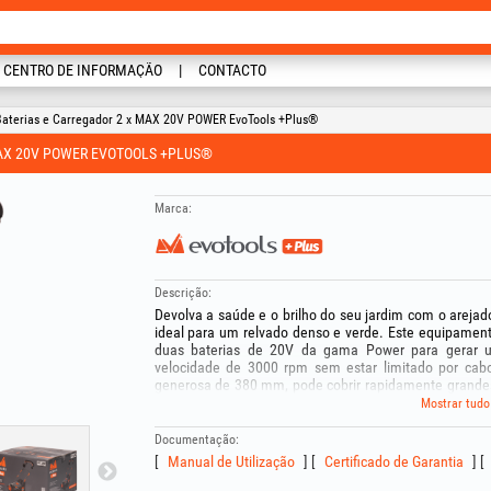
CENTRO DE INFORMAÇÃO
CONTACTO
 Baterias e Carregador 2 x MAX 20V POWER EvoTools +Plus®
MAX 20V POWER EVOTOOLS +PLUS®
Marca:
Descrição:
Devolva a saúde e o brilho do seu jardim com o arejad
ideal para um relvado denso e verde. Este equipament
duas baterias de 20V da gama Power para gerar
velocidade de 3000 rpm sem estar limitado por cabo
generosa de 380 mm, pode cobrir rapidamente grandes 
os resíduos vegetais e o musgo que sufocam as raízes d
Mostrar tudo
A versatilidade é o ponto forte deste modelo: dispõe d
mm a +6 mm), permitindo escolher entre uma escarific
Documentação:
solo. O saco coletor de 45 litros garante elevada capa
Manual de Utilização
Certificado de Garantia
relvado limpo e pronto para fertilização.