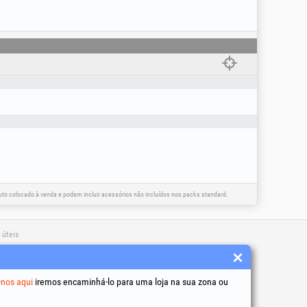
V (as baterias e o carregador não estão
 mm).
 arejamento.
seira) e ajuste do punho em 3 posições.
s da linha Power.
zar duas baterias idênticas (da mesma
sistema de 40V.
zação do produto.
o colocado à venda e podem incluir acessórios não incluídos nos packs standard.
 úteis
 condições
to de dados pessoais
-nos aqui
iremos encaminhá-lo para uma loja na sua zona ou
de utilização de cookies
 identificação da empresa