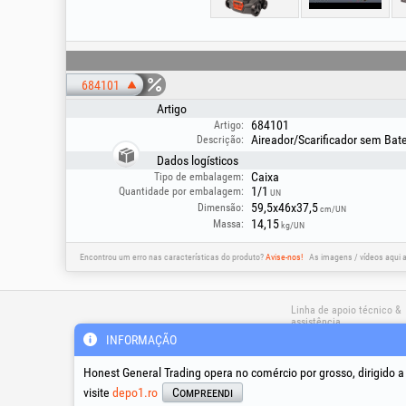
684101
Artigo
684101
Artigo:
Aireador/Scarificador sem Ba
Descrição:
Dados logísticos
Caixa
Tipo de embalagem:
1/1
Quantidade por embalagem:
UN
59,5x46x37,5
Dimensão:
cm/UN
14,15
Massa:
kg/UN
Encontrou um erro nas características do produto?
Avise-nos!
As imagens / vídeos aqui 
Linha de apoio técnico &
assistência
INFORMAÇÃO
Honest General Trading opera no comércio por grosso, dirigido 
suport@honest.ro
Segunda - Sexta
visite
depo1.ro
Compreendi
08:00 - 17:30