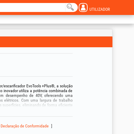
UTILIZADOR
or/escarificador EvoTools +Plus®, a solução
o inovador utiliza a potência combinada de
 um desempenho de 40V, oferecendo uma
s elétricos. Com uma largura de trabalho
superfícies, eliminando de forma eficiente
a relva.
e 5 níveis de ajuste de profundidade (de -12
ação profunda ou uma arejamento ligeiro do
cidade, recolhendo os resíduos para deixar o
Declaração de Conformidade