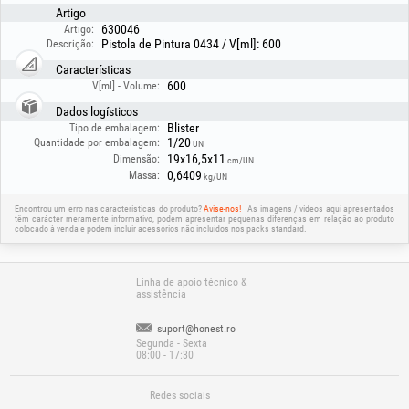
Artigo
630046
Artigo:
Pistola de Pintura 0434 / V[ml]: 600
Descrição:
Características
600
V[ml] - Volume:
Dados logísticos
Blister
Tipo de embalagem:
1/20
Quantidade por embalagem:
UN
19x16,5x11
Dimensão:
cm/UN
0,6409
Massa:
kg/UN
Encontrou um erro nas características do produto?
Avise-nos!
As imagens / vídeos aqui apresentados
têm carácter meramente informativo, podem apresentar pequenas diferenças em relação ao produto
colocado à venda e podem incluir acessórios não incluídos nos packs standard.
Linha de apoio técnico &
assistência
suport@honest.ro
Segunda - Sexta
08:00 - 17:30
Redes sociais