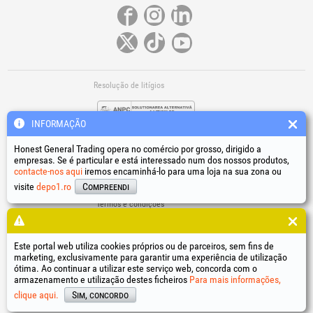
Resolução de litígios
INFORMAÇÃO
Honest General Trading opera no comércio por grosso, dirigido a
empresas. Se é particular e está interessado num dos nossos produtos,
contacte-nos aqui
iremos encaminhá-lo para uma loja na sua zona ou
Ligações úteis
visite
depo1.ro
Compreendi
Termos e condições
Tratamento de dados pessoais
Política de utilização de cookies
Dados de identificação da empresa
Este portal web utiliza cookies próprios ou de parceiros, sem fins de
marketing, exclusivamente para garantir uma experiência de utilização
Resolução online de litígios
ótima. Ao continuar a utilizar este serviço web, concorda com o
armazenamento e utilização destes ficheiros
Para mais informações,
®
®
®
®
®
®
®
®
HGT
, EvoTools
, EvoSanitary
, EvoTools +Plus
, EvoSanitary +Plus
, EvoSelect
, EPTO
, EPTO Plus
,
®
PowerForProfessionals
e os respetivos logótipos são marcas registadas Honest General Trading SRL.
clique aqui.
Sim, concordo
Copyright 1994-2026
Honest General Trading SRL. Todos os direitos reservados. CUI: 6615609,
Reg.Com.: J1994025279406