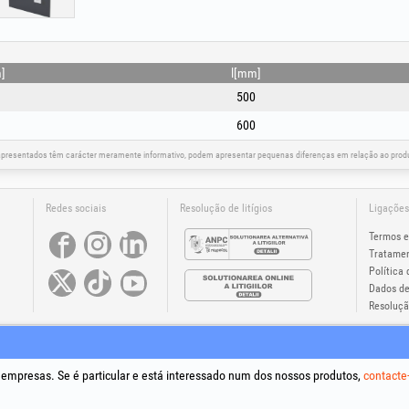
]
l[mm]
500
600
apresentados têm carácter meramente informativo, podem apresentar pequenas diferenças em relação ao produt
Redes sociais
Resolução de litígios
Ligações
Termos e
Tratamen
Política 
Dados de
Resolução
®
®
®
®
®
®
s +Plus
, EvoSanitary +Plus
, EvoSelect
, EPTO
, EPTO Plus
, PowerForProfessionals
e os respetivos logótip
Trading SRL.
ight 1994-2026
Honest General Trading SRL. Todos os direitos reservados. CUI: 6615609, Reg.Com.: J1994025
a empresas. Se é particular e está interessado num dos nossos produtos,
contacte