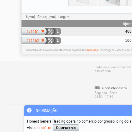
h[mm] - Altura; l[mm] - Largura;
h[mm
400
671161
500
671162
Encontrou um erro nas características do produto?
Avise-nos!
As imagens / vídeos aqui 
Linha de apoio técnico &
assistência
suport@honest.ro
Segunda - Sexta
08:00 - 17:30
®
®
®
HGT
, EvoTools
, EvoSanitary
, EvoTool
INFORMAÇÃO
Copyr
Honest General Trading opera no comércio por grosso, dirigido 
visite
depo1.ro
Compreendi