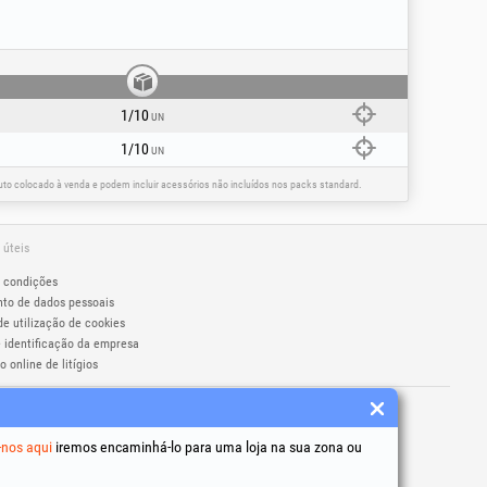
1/10
UN
1/10
UN
o colocado à venda e podem incluir acessórios não incluídos nos packs standard.
 úteis
 condições
to de dados pessoais
de utilização de cookies
 identificação da empresa
 online de litígios
os são marcas registadas Honest General
279406
-nos aqui
iremos encaminhá-lo para uma loja na sua zona ou