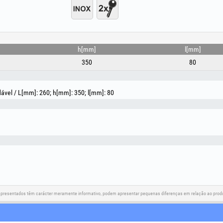
h[mm]
l[mm]
350
80
dável / L[mm]: 260; h[mm]: 350; l[mm]: 80
apresentados têm carácter meramente informativo, podem apresentar pequenas diferenças em relação ao produt
Redes sociais
Resolução de litígios
Ligações