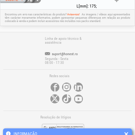
L[mm]
:
175
;
Encontrou um erro nas características do produto?
Avise-nos!
As imagens / vídeos aqui apresentados
têm carácter meramente informativo, podem apresentar pequenas diferenças em relação ao produto
colocado à venda e podem incluir acessórios não incluídos nos packs standard.
Linha de apoio técnico &
assistência
suport@honest.ro
Segunda - Sexta
08:00 - 17:30
Redes sociais
Resolução de litígios
INFORMAÇÃO