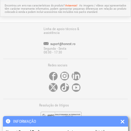
Encontrou um erro nas características do produto?
Avise-nos!
As imagens / vídeos aqui apresentados
têm carácter meramente informativo, podem apresentar pequenas diferenças em relação ao produto
colocado à venda e podem incluir acessórios não incluídos nos packs standard.
Linha de apoio técnico &
assistência
suport@honest.ro
Segunda - Sexta
08:00 - 17:30
Redes sociais
Resolução de litígios
INFORMAÇÃO