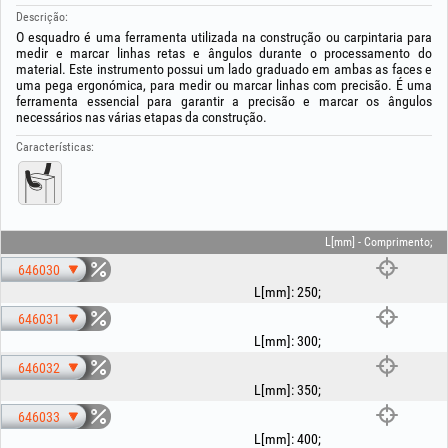
Descrição:
O esquadro é uma ferramenta utilizada na construção ou carpintaria para
medir e marcar linhas retas e ângulos durante o processamento do
material. Este instrumento possui um lado graduado em ambas as faces e
uma pega ergonómica, para medir ou marcar linhas com precisão. É uma
ferramenta essencial para garantir a precisão e marcar os ângulos
necessários nas várias etapas da construção.
Características:
L[mm] - Comprimento;
646030
L[mm]
:
250
;
646031
L[mm]
:
300
;
646032
L[mm]
:
350
;
646033
L[mm]
:
400
;