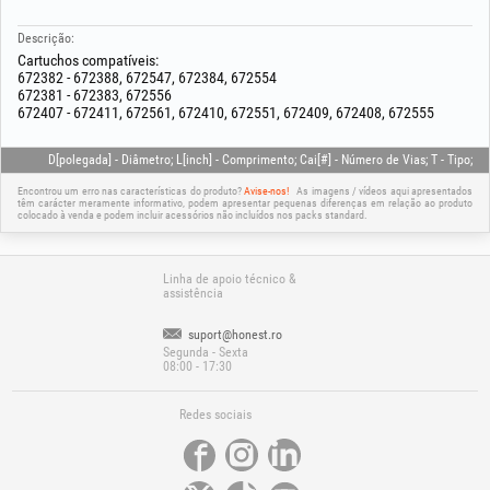
Descrição:
Cartuchos compatíveis:
672382 - 672388, 672547, 672384, 672554
672381 - 672383, 672556
672407 - 672411, 672561, 672410, 672551, 672409, 672408, 672555
D[polegada] - Diâmetro; L[inch] - Comprimento; Cai[#] - Número de Vias; T - Tipo;
Encontrou um erro nas características do produto?
Avise-nos!
As imagens / vídeos aqui apresentados
têm carácter meramente informativo, podem apresentar pequenas diferenças em relação ao produto
colocado à venda e podem incluir acessórios não incluídos nos packs standard.
Linha de apoio técnico &
assistência
suport@honest.ro
Segunda - Sexta
08:00 - 17:30
Redes sociais