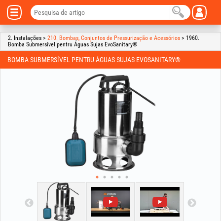
2. Instalações >
210. Bombas, Conjuntos de Pressurização e Acessórios
> 1960.
Bomba Submersível pentru Águas Sujas EvoSanitary®
BOMBA SUBMERSÍVEL PENTRU ÁGUAS SUJAS EVOSANITARY®