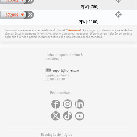
675382
Profundidade máxima de imersão: 8 m
Altura máxima de bombagem: 10 m
P[W]
:
750
;
Caudal máximo: 180 L/min (675382) / 250 L/min (672099)
Pressão máxima de serviço: 1 bar
672099
Tamanho máximo das partículas: 5 mm
P[W]
:
1100
;
Temperatura máxima do líquido bombeado: 40 °C
Triturador: Não
Encontrou um erro nas características do produto?
Avise-nos!
As imagens / vídeos aqui apresentados
têm carácter meramente informativo, podem apresentar pequenas diferenças em relação ao produto
Pega de transporte: Sim
colocado à venda e podem incluir acessórios não incluídos nos packs standard.
Proteções: térmica, com rearme automático
Ligação: 25/32/38 mm
Comprimento do cabo elétrico: 10 m
Grau de proteção: IPX8
Linha de apoio técnico &
Peso: ~ 10.5 kg (675382) / ~ 12 kg (672099)
assistência
ATENÇÃO!!!
EXCLUÍDA A UTILIZAÇÃO EM FOSSAS SÉPTICAS E/OU EM
suport@honest.ro
CANALIZAÇÕES DE SANITÁRIOS!
Segunda - Sexta
08:00 - 17:30
Redes sociais
Resolução de litígios