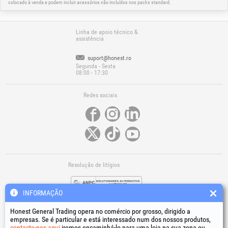
colocado à venda e podem incluir acessórios não incluídos nos packs standard.
Linha de apoio técnico &
assistência
suport@honest.ro
Segunda - Sexta
08:00 - 17:30
Redes sociais
Resolução de litígios
INFORMAÇÃO
Honest General Trading opera no comércio por grosso, dirigido a
empresas. Se é particular e está interessado num dos nossos produtos,
contacte-nos aqui
iremos encaminhá-lo para uma loja na sua zona ou