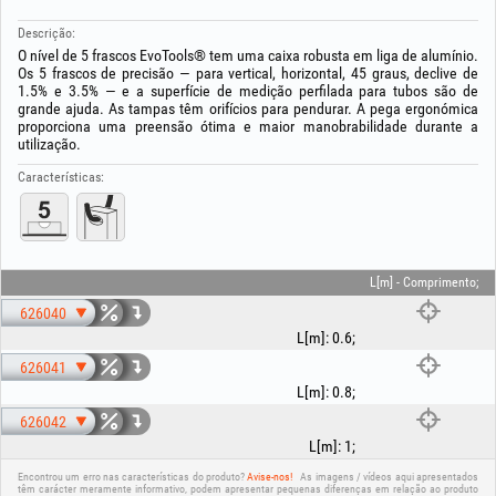
Descrição:
O nível de 5 frascos EvoTools® tem uma caixa robusta em liga de alumínio.
Os 5 frascos de precisão — para vertical, horizontal, 45 graus, declive de
1.5% e 3.5% — e a superfície de medição perfilada para tubos são de
grande ajuda. As tampas têm orifícios para pendurar. A pega ergonómica
proporciona uma preensão ótima e maior manobrabilidade durante a
utilização.
Características:
L[m] - Comprimento;
626040
L[m]
:
0.6
;
626041
L[m]
:
0.8
;
626042
L[m]
:
1
;
Encontrou um erro nas características do produto?
Avise-nos!
As imagens / vídeos aqui apresentados
têm carácter meramente informativo, podem apresentar pequenas diferenças em relação ao produto