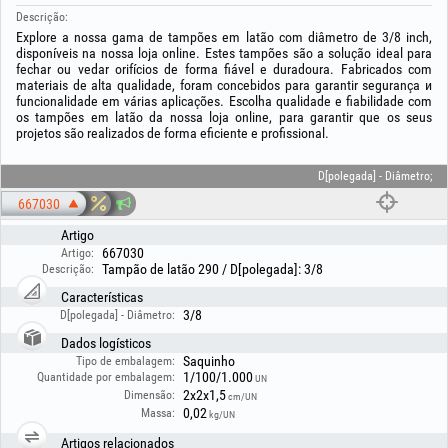
Descrição:
Explore a nossa gama de tampões em latão com diâmetro de 3/8 inch,
disponíveis na nossa loja online. Estes tampões são a solução ideal para
fechar ou vedar orifícios de forma fiável e duradoura. Fabricados com
materiais de alta qualidade, foram concebidos para garantir segurança и
funcionalidade em várias aplicações. Escolha qualidade e fiabilidade com
os tampões em latão da nossa loja online, para garantir que os seus
projetos são realizados de forma eficiente e profissional.
D[polegada] - Diâmetro;
667030
Artigo
667030
Artigo:
Tampão de latão 290 / D[polegada]: 3/8
Descrição:
Características
3/8
D[polegada] - Diâmetro:
Dados logísticos
Saquinho
Tipo de embalagem:
1/100/1.000
Quantidade por embalagem:
UN
2x2x1,5
Dimensão:
cm/UN
0,02
Massa:
kg/UN
Artigos relacionados