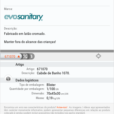
Marca:
Descrição:
Fabricado em latão cromado.
Manter fora do alcance das crianças!
671070
Artigo
671070
Artigo:
Cabide de Banho 1070.
Descrição:
Dados logísticos
Blister
Tipo de embalagem:
1/100
Quantidade por embalagem:
UN
70x45x30
Dimensão:
cm/UN
0,19
Massa:
kg/UN
Encontrou um erro nas características do produto?
Avise-nos!
As imagens / vídeos aqui apresentados
têm carácter meramente informativo, podem apresentar pequenas diferenças em relação ao produto
colocado à venda e podem incluir acessórios não incluídos nos packs standard.