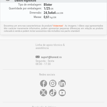
Dados logísticos
Blister
Tipo de embalagem:
1/25
Quantidade por embalagem:
UN
24,5x4x4
Dimensão:
cm/UN
0,61
Massa:
kg/UN
Encontrou um erro nas características do produto?
Avise-nos!
As imagens / vídeos aqui apresentados
têm carácter meramente informativo, podem apresentar pequenas diferenças em relação ao produto
colocado à venda e podem incluir acessórios não incluídos nos packs standard.
Linha de apoio técnico &
assistência
suport@honest.ro
Segunda - Sexta
08:00 - 17:30
Redes sociais