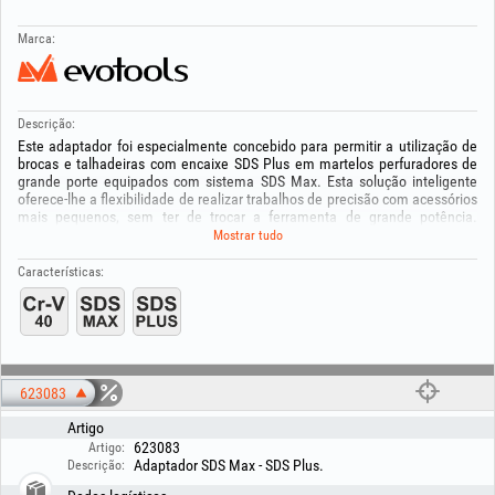
Marca:
Descrição:
Este adaptador foi especialmente concebido para permitir a utilização de
brocas e talhadeiras com encaixe SDS Plus em martelos perfuradores de
grande porte equipados com sistema SDS Max. Esta solução inteligente
oferece‑lhe a flexibilidade de realizar trabalhos de precisão com acessórios
mais pequenos, sem ter de trocar a ferramenta de grande potência.
Fabricado em aço carbono resistente, o adaptador garante uma fixação
Mostrar tudo
segura e uma transmissão ideal da energia de impacto para máxima
eficiência em obra.
Características:
Especificações técnicas:
- Tipo de produto: adaptador de encaixe de ferramenta SDS Max para
acessórios SDS Plus.
- Material: aço carbono de alta qualidade.
- Comprimento total: 220 mm.
623083
Manter fora do alcance das crianças. Utilize o produto apenas para a
Artigo
finalidade para a qual foi concebido e apenas juntamente com as
ferramentas específicas.
623083
Artigo:
Adaptador SDS Max - SDS Plus.
Descrição: