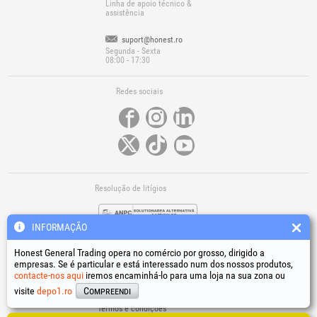
Linha de apoio técnico &
assistência
suport@honest.ro
Segunda - Sexta
08:00 - 17:30
Redes sociais
Resolução de litígios
INFORMAÇÃO
Honest General Trading opera no comércio por grosso, dirigido a
empresas. Se é particular e está interessado num dos nossos produtos,
contacte-nos aqui
iremos encaminhá-lo para uma loja na sua zona ou
Ligações úteis
visite
depo1.ro
Compreendi
Termos e condições