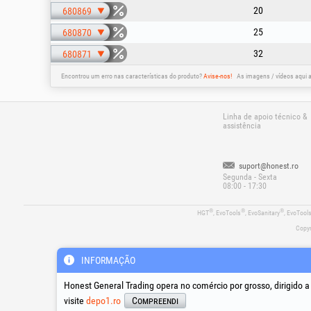
20
680869
25
680870
32
680871
Encontrou um erro nas características do produto?
Avise-nos!
As imagens / vídeos aqui 
Linha de apoio técnico &
assistência
suport@honest.ro
Segunda - Sexta
08:00 - 17:30
®
®
®
HGT
, EvoTools
, EvoSanitary
, EvoTool
Copyr
INFORMAÇÃO
Honest General Trading opera no comércio por grosso, dirigido 
visite
depo1.ro
Compreendi