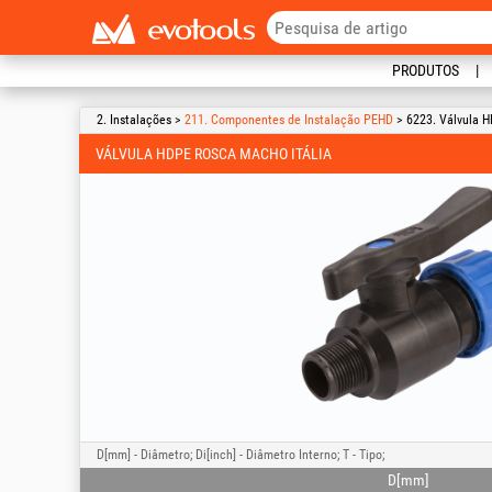
PRODUTOS
2. Instalações >
211. Componentes de Instalação PEHD
> 6223. Válvula H
VÁLVULA HDPE ROSCA MACHO ITÁLIA
D[mm] - Diâmetro; Di[inch] - Diâmetro Interno; T - Tipo;
D[mm]