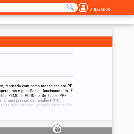
UTILIZADOR
ion, fabricada com corpo monobloco em PP,
emperaturas e pressões de funcionamento. É
 (PELD, PEMD e PEHD) e de tubos PPR na
arantir uma pressão de trabalho PN16.
os nas suas carcaças, evitando estagnações
da água potável.
 ao circuito através de duas conexões de
m completa (push-in). Equipada com rosca
-se pela facilidade de instalação em todos
cimento de água, em irrigação e jardinagem,