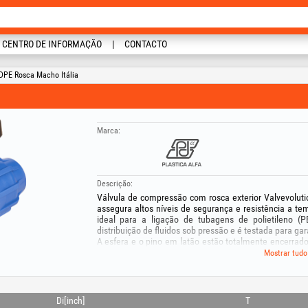
CENTRO DE INFORMAÇÃO
CONTACTO
DPE Rosca Macho Itália
Marca:
Descrição:
Válvula de compressão com rosca exterior Valvevolut
assegura altos níveis de segurança e resistência a t
ideal para a ligação de tubagens de polietileno
distribuição de fluidos sob pressão e é testada para g
A esfera e o pino em latão estão totalmente encerrad
ou incrustações que possam comprometer a qualidade 
Mostrar tudo
A válvula de compressão com rosca exterior liga-se
compressão (Blu line Plus) e não requer desmontage
exterior BSP e manípulo ergonómico em PAGF, destaca
Di[inch]
T
os sistemas civis e industriais de distribuição e aque