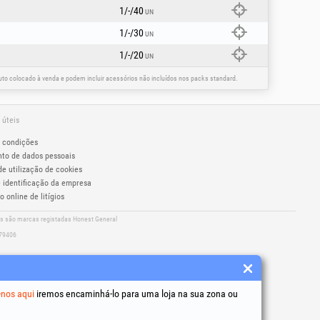
te de ar comprimido.
1/-/40
UN
1/-/30
UN
1/-/20
UN
n.º 10/2011
o colocado à venda e podem incluir acessórios não incluídos nos packs standard.
 úteis
 condições
to de dados pessoais
de utilização de cookies
 identificação da empresa
 online de litígios
os são marcas registadas Honest General
279406
-nos aqui
iremos encaminhá-lo para uma loja na sua zona ou