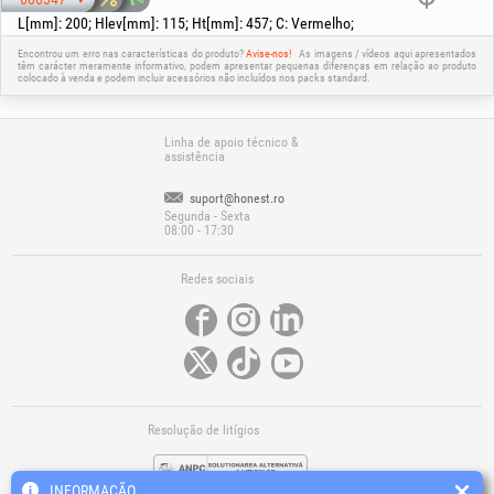
L[mm]
:
200
;
Hlev[mm]
:
115
;
Ht[mm]
:
457
;
C
:
Vermelho
;
Encontrou um erro nas características do produto?
Avise-nos!
As imagens / vídeos aqui apresentados
têm carácter meramente informativo, podem apresentar pequenas diferenças em relação ao produto
colocado à venda e podem incluir acessórios não incluídos nos packs standard.
Linha de apoio técnico &
assistência
suport@honest.ro
Segunda - Sexta
08:00 - 17:30
Redes sociais
Resolução de litígios
INFORMAÇÃO