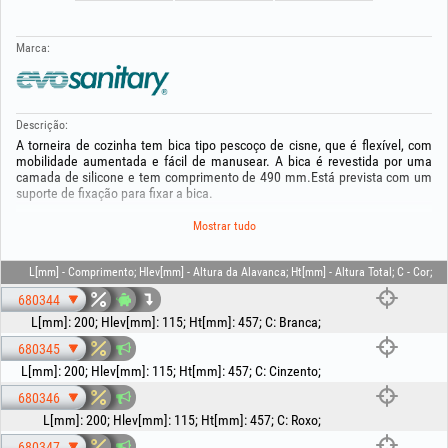
Marca:
Descrição:
A torneira de cozinha tem bica tipo pescoço de cisne, que é flexível, com
mobilidade aumentada e fácil de manusear. A bica é revestida por uma
camada de silicone e tem comprimento de 490 mm.Está prevista com um
suporte de fixação para fixar a bica.
A torneira é monocomando, com uma única alavanca para regular a
Mostrar tudo
temperatura da água ,com corpo em latão.Está equipada com um cartucho
cerâmico de 35 mm e 2 mangueiras flexíveis de 350 mm.
L[mm] - Comprimento; Hlev[mm] - Altura da Alavanca; Ht[mm] - Altura Total; C - Cor;
Graças ao sistema EASY FIX de 1/2" pode montar esta torneira com
680344
facilidade.
L[mm]
:
200
;
Hlev[mm]
:
115
;
Ht[mm]
:
457
;
C
:
Branca
;
Para a manutenção recomenda-se a limpeza frequente da torneira para
680345
prevenir sujidade, utilizando agentes de limpeza pouco agressivos e um
pano macio.
L[mm]
:
200
;
Hlev[mm]
:
115
;
Ht[mm]
:
457
;
C
:
Cinzento
;
680346
A bica flexível pode ser adquirida em várias cores.
L[mm]
:
200
;
Hlev[mm]
:
115
;
Ht[mm]
:
457
;
C
:
Roxo
;
Garantia 5 ANOS!
680347