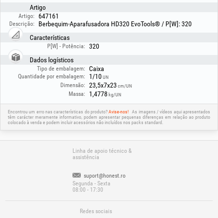
Artigo
647161
Artigo:
Berbequim-Aparafusadora HD320 EvoTools® / P[W]: 320
Descrição:
Características
320
P[W] - Potência:
Dados logísticos
Caixa
Tipo de embalagem:
1/10
Quantidade por embalagem:
UN
23,5x7x23
Dimensão:
cm/UN
1,4778
Massa:
kg/UN
Encontrou um erro nas características do produto?
Avise-nos!
As imagens / vídeos aqui apresentados
têm carácter meramente informativo, podem apresentar pequenas diferenças em relação ao produto
colocado à venda e podem incluir acessórios não incluídos nos packs standard.
Linha de apoio técnico &
assistência
suport@honest.ro
Segunda - Sexta
08:00 - 17:30
Redes sociais