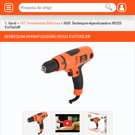
1. Geral >
107. Ferramentas Elétricas
> 3650. Berbequim-Aparafusadora HD320
EvoTools®
BERBEQUIM-APARAFUSADORA HD320 EVOTOOLS®