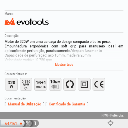
Marca:
Descrição:
Motor de 320W em uma carcaça de design compacto e baixo peso.
Empunhadura ergonômica com soft grip para manuseio ideal em
aplicações de perfuração, parafusamento/desparafusamento
Capacidade de perfuração: aço 10mm, madeira 20mm
Velocidade variável 0-750 rpm
Pré-seleção de torque: 16+1 posições
Mostrar tudo
Mandril de aperto rápido para fácil troca de acessórios
Interruptor de inversão do sentido de rotação
Características:
Botão de travamento para operação contínua
Documentação:
Manual de Utilização
Certificado de Garantia
P[W] - Potência;
647161