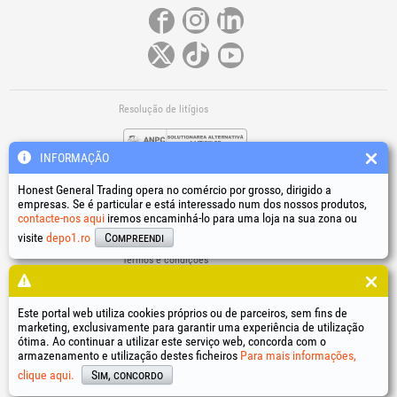
Resolução de litígios
INFORMAÇÃO
Honest General Trading opera no comércio por grosso, dirigido a
empresas. Se é particular e está interessado num dos nossos produtos,
contacte-nos aqui
iremos encaminhá-lo para uma loja na sua zona ou
Ligações úteis
visite
depo1.ro
Compreendi
Termos e condições
Tratamento de dados pessoais
Política de utilização de cookies
Dados de identificação da empresa
Este portal web utiliza cookies próprios ou de parceiros, sem fins de
marketing, exclusivamente para garantir uma experiência de utilização
Resolução online de litígios
ótima. Ao continuar a utilizar este serviço web, concorda com o
armazenamento e utilização destes ficheiros
Para mais informações,
®
®
®
®
®
®
®
®
HGT
, EvoTools
, EvoSanitary
, EvoTools +Plus
, EvoSanitary +Plus
, EvoSelect
, EPTO
, EPTO Plus
,
®
PowerForProfessionals
e os respetivos logótipos são marcas registadas Honest General Trading SRL.
clique aqui.
Sim, concordo
Copyright 1994-2026
Honest General Trading SRL. Todos os direitos reservados. CUI: 6615609,
Reg.Com.: J1994025279406