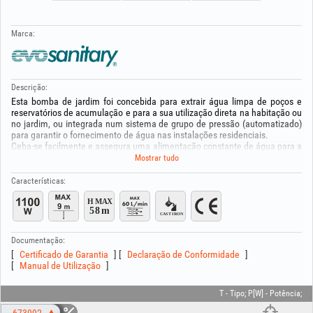
Marca:
Descrição:
Esta bomba de jardim foi concebida para extrair água limpa de poços e
reservatórios de acumulação e para a sua utilização direta na habitação ou
no jardim, ou integrada num sistema de grupo de pressão (automatizado)
para garantir o fornecimento de água nas instalações residenciais.
Ceba-se facilmente e assegura uma alimentação constante de água para a
casa ou o jardim.
Mostrar tudo
Graças ao corpo compacto, este tipo de bomba é recomendado para a rega
de jardins, o abastecimento de água potável em instalações temporárias, o
Características:
transporte de líquidos não corrosivos, o enchimento/esvaziamento de
reservatórios e de piscinas de pequenas dimensões, sendo fácil de
transportar e armazenar após a utilização.
Com uma potência de 1100 W, a bomba pode extrair água de uma
profundidade de até 9 m e bombear até uma altura máxima de 58 m,
Documentação:
assegurando um caudal máximo de 60 L/min.
Certificado de Garantia
Declaração de Conformidade
O corpo em ferro fundido oferece elevada resistência à corrosão, maior
Manual de Utilização
durabilidade e fiabilidade acrescida, tornando a bomba ideal pentru
utilização prolongada em condições de humidade exterior.
Dados técnicos:
T - Tipo; P[W] - Potência;
Potência nominal: 1100 W