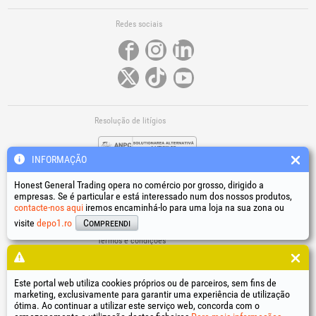
Redes sociais
Resolução de litígios
INFORMAÇÃO
Honest General Trading opera no comércio por grosso, dirigido a
empresas. Se é particular e está interessado num dos nossos produtos,
contacte-nos aqui
iremos encaminhá-lo para uma loja na sua zona ou
Ligações úteis
visite
depo1.ro
Compreendi
Termos e condições
Tratamento de dados pessoais
Política de utilização de cookies
Dados de identificação da empresa
Este portal web utiliza cookies próprios ou de parceiros, sem fins de
marketing, exclusivamente para garantir uma experiência de utilização
Resolução online de litígios
ótima. Ao continuar a utilizar este serviço web, concorda com o