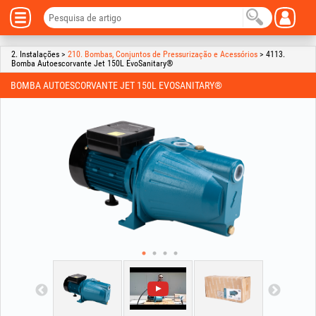
2. Instalações >
210. Bombas, Conjuntos de Pressurização e Acessórios
> 4113.
Bomba Autoescorvante Jet 150L EvoSanitary®
BOMBA AUTOESCORVANTE JET 150L EVOSANITARY®