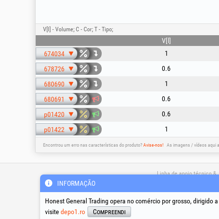
V[l] - Volume; C - Cor; T - Tipo;
V[l]
1
674034
0.6
678726
1
680690
0.6
680691
0.6
p01420
1
p01422
Encontrou um erro nas características do produto?
Avise-nos!
As imagens / vídeos aqui 
Linha de apoio técnico &
assistência
INFORMAÇÃO
Honest General Trading opera no comércio por grosso, dirigido 
suport@honest.ro
visite
depo1.ro
Compreendi
Segunda - Sexta