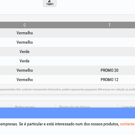
C
T
Vermelho
Vermelho
Verde
Verde
Vermelho
PROMO 20
Vermelho
PROMO 12
apresentados têm carácter meramente informativo, podem apresentar pequenas diferenças em relação ao produt
Redes sociais
Resolução de litígios
Ligações
Termos e
Tratamen
a empresas. Se é particular e está interessado num dos nossos produtos,
contacte
Política 
Dados de