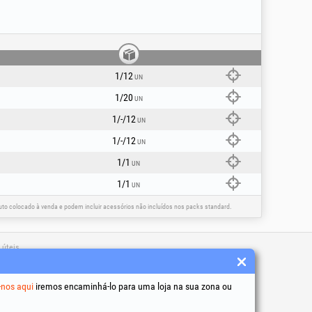
1/12
UN
1/20
UN
1/-/12
UN
1/-/12
UN
1/1
UN
1/1
UN
o colocado à venda e podem incluir acessórios não incluídos nos packs standard.
 úteis
 condições
to de dados pessoais
-nos aqui
iremos encaminhá-lo para uma loja na sua zona ou
de utilização de cookies
 identificação da empresa