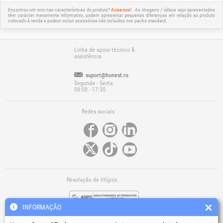
Encontrou um erro nas características do produto?
Avise-nos!
As imagens / vídeos aqui apresentados
têm carácter meramente informativo, podem apresentar pequenas diferenças em relação ao produto
colocado à venda e podem incluir acessórios não incluídos nos packs standard.
Linha de apoio técnico &
assistência
suport@honest.ro
Segunda - Sexta
08:00 - 17:30
Redes sociais
Resolução de litígios
INFORMAÇÃO