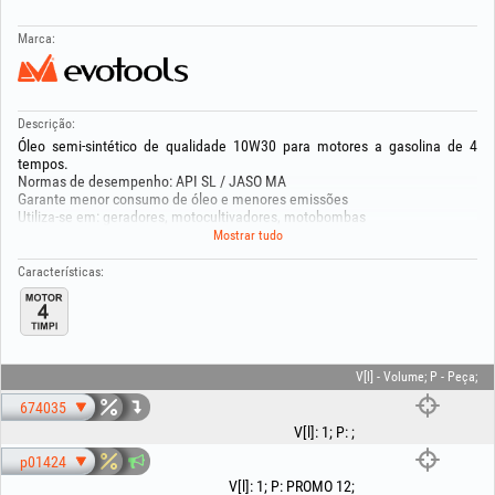
Marca:
Descrição:
Óleo semi-sintético de qualidade 10W30 para motores a gasolina de 4
tempos.
Normas de desempenho: API SL / JASO MA
Garante menor consumo de óleo e menores emissões
Utiliza-se em: geradores, motocultivadores, motobombas
Taxa ambiental incluída
Mostrar tudo
Manter fora do alcance das crianças! Produto nocivo para o meio aquático
Características:
com efeitos a longo prazo! Evite a libertação no ambiente. Elimine o
conteúdo/recipiente num centro especializado de recolha de acordo com a
legislação nacional em vigor. Para sua segurança, leia as instruções na
embalagem do produto ou a ficha de segurança disponível mediante
solicitação.
V[l] - Volume; P - Peça;
674035
V[l]
:
1
;
P
:
;
p01424
V[l]
:
1
;
P
:
PROMO 12
;