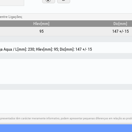
Manter fora do alcance das crianças! Utilize o produto 
segurança e para evitar eventuais danos materiais: 
pessoal autorizado! O produto deve ser utiliza
entre Ligações;
compatíveis! Leia as instruções!
Hlev[mm]
Dic[mm]
95
147 +/- 15
ga Aqua / L[mm]: 230; Hlev[mm]: 95; Dic[mm]: 147 +/- 15
apresentados têm carácter meramente informativo, podem apresentar pequenas diferenças em relação ao produt