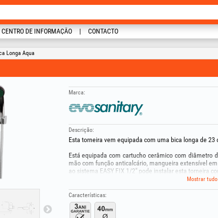
CENTRO DE INFORMAÇÃO
CONTACTO
ica Longa Aqua
Marca:
Descrição:
Esta torneira vem equipada com uma bica longa de 23 
Está equipada com cartucho cerâmico com diâmetro de
mão com função anticalcário, mangueira extensível em 
ao sistema EASY FIX 1/2" pode instalar esta torneira co
Mostrar tudo
Para a manutenção recomenda-se a limpeza frequen
utilizando agentes de limpeza não agressivos e um pa
Características:
GARANTIA 3 ANOS