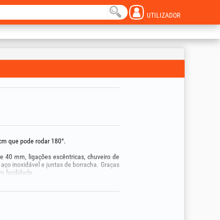
UTILIZADOR
cm que pode rodar 180°.
 40 mm, ligações excêntricas, chuveiro de
aço inoxidável e juntas de borracha. Graças
m facilidade.
te da torneira para prevenir sujidade,
no macio.