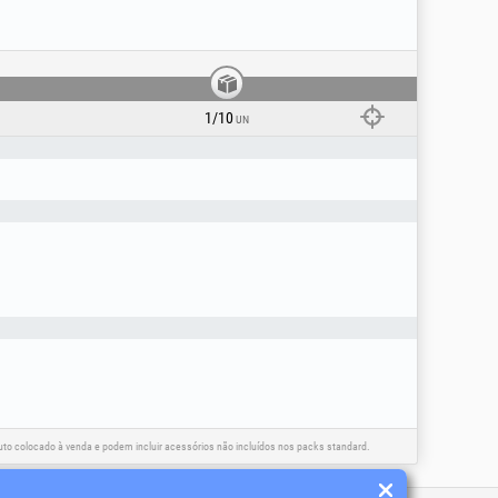
apenas para o fim a que se destina! Para sua
a instalação deve ser efetuada apenas por
do apenas com acessórios e consumíveis
1/10
UN
o colocado à venda e podem incluir acessórios não incluídos nos packs standard.