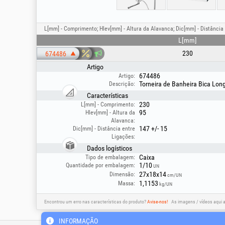
L[mm] - Comprimento; Hlev[mm] - Altura da Alavanca; Dic[mm] - Distância 
L[mm]
230
674486
Artigo
674486
Artigo:
Torneira de Banheira Bica Lon
Descrição:
Características
230
L[mm] - Comprimento:
95
Hlev[mm] - Altura da
Alavanca:
147 +/- 15
Dic[mm] - Distância entre
Ligações:
Dados logísticos
Caixa
Tipo de embalagem:
1/10
Quantidade por embalagem:
UN
27x18x14
Dimensão:
cm/UN
1,1153
Massa:
kg/UN
Encontrou um erro nas características do produto?
Avise-nos!
As imagens / vídeos aqui 
INFORMAÇÃO