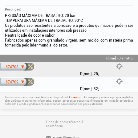
Descrição:
PRESSÃO MÁXIMA DE TRABALHO: 20 bar
TEMPERATURA MÁXIMA DE TRABALHO: 90°C
Os produtos são resistentes à corrosão e a produtos químicos e podem ser
utilizados em instalações interiores sob pressão
Neutralidade de odor e sabor
Fabricados apenas com granulado virgem, sem moído, com matéria-prima
fornecida pelo líder mundial do setor.
D[mm] - Diâmetro;
674708
D[mm]
:
25
;
674709
D[mm]
:
32
;
Encontrou um erro nas características do produto?
Avise-nos!
As imagens / vídeos aqui apresentados
têm carácter meramente informativo, podem apresentar pequenas diferenças em relação ao produto
colocado à venda e podem incluir acessórios não incluídos nos packs standard.
Linha de apoio técnico &
assistência
suport@honest.ro