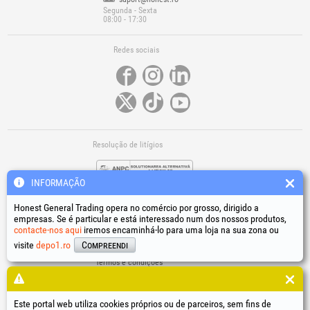
Segunda - Sexta
08:00 - 17:30
Redes sociais
Resolução de litígios
INFORMAÇÃO
Honest General Trading opera no comércio por grosso, dirigido a
empresas. Se é particular e está interessado num dos nossos produtos,
contacte-nos aqui
iremos encaminhá-lo para uma loja na sua zona ou
Ligações úteis
visite
depo1.ro
Compreendi
Termos e condições
Tratamento de dados pessoais
Política de utilização de cookies
Dados de identificação da empresa
Este portal web utiliza cookies próprios ou de parceiros, sem fins de