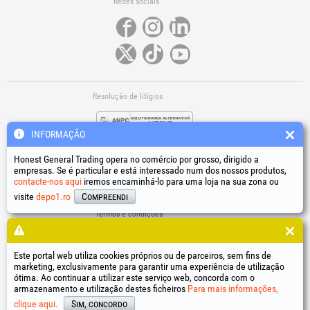
Redes sociais
Resolução de litígios
INFORMAÇÃO
Honest General Trading opera no comércio por grosso, dirigido a
empresas. Se é particular e está interessado num dos nossos produtos,
contacte-nos aqui
iremos encaminhá-lo para uma loja na sua zona ou
Ligações úteis
visite
depo1.ro
Compreendi
Termos e condições
Tratamento de dados pessoais
Política de utilização de cookies
Dados de identificação da empresa
Este portal web utiliza cookies próprios ou de parceiros, sem fins de
marketing, exclusivamente para garantir uma experiência de utilização
Resolução online de litígios
ótima. Ao continuar a utilizar este serviço web, concorda com o
armazenamento e utilização destes ficheiros
Para mais informações,
®
®
®
®
®
®
®
®
HGT
, EvoTools
, EvoSanitary
, EvoTools +Plus
, EvoSanitary +Plus
, EvoSelect
, EPTO
, EPTO Plus
,
®
PowerForProfessionals
e os respetivos logótipos são marcas registadas Honest General Trading SRL.
clique aqui.
Sim, concordo
Copyright 1994-2026
Honest General Trading SRL. Todos os direitos reservados. CUI: 6615609,