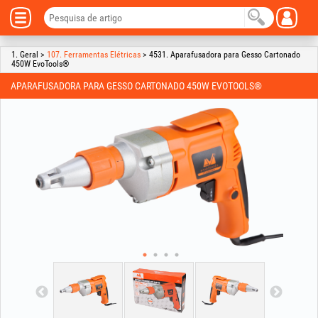
1. Geral >
107. Ferramentas Elétricas
> 4531. Aparafusadora para Gesso Cartonado
450W EvoTools®
APARAFUSADORA PARA GESSO CARTONADO 450W EVOTOOLS®