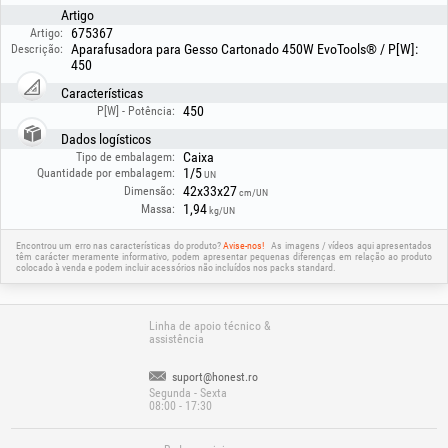
Artigo
675367
Artigo:
Aparafusadora para Gesso Cartonado 450W EvoTools® / P[W]:
Descrição:
450
Características
450
P[W] - Potência:
Dados logísticos
Caixa
Tipo de embalagem:
1/5
Quantidade por embalagem:
UN
42x33x27
Dimensão:
cm/UN
1,94
Massa:
kg/UN
Encontrou um erro nas características do produto?
Avise-nos!
As imagens / vídeos aqui apresentados
têm carácter meramente informativo, podem apresentar pequenas diferenças em relação ao produto
colocado à venda e podem incluir acessórios não incluídos nos packs standard.
Linha de apoio técnico &
assistência
suport@honest.ro
Segunda - Sexta
08:00 - 17:30