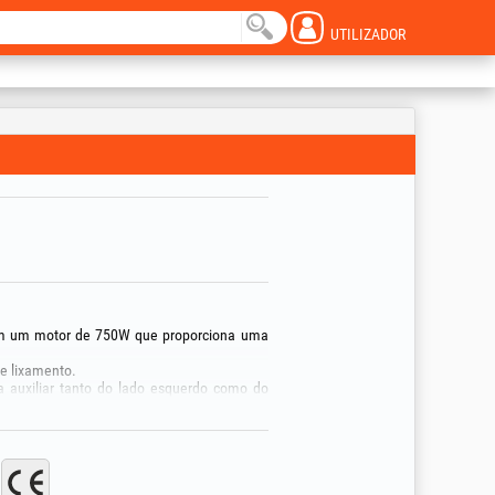
UTILIZADOR
m um motor de 750W que proporciona uma
e lixamento.
auxiliar tanto do lado esquerdo como do
 maior profundidade de corte e é facilmente
 graças ao colar Easy Fix.
idas e elevada durabilidade para maior