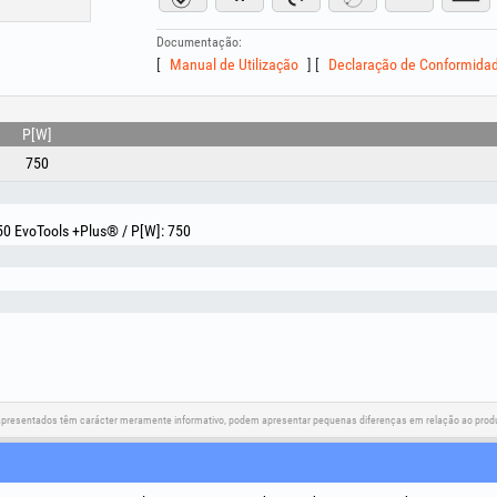
A rebarbadora possui a função "Anti-restart", que 
interrupção de energia, mesmo que o interruptor perma
Documentação:
Recomenda-se para operações de corte e lixamento de
Manual de Utilização
Declaração de Conformida
O produto tem garantia de 3 anos para particulares e 
P[W]
750
0 EvoTools +Plus® / P[W]: 750
apresentados têm carácter meramente informativo, podem apresentar pequenas diferenças em relação ao produt
Redes sociais
Resolução de litígios
Ligações