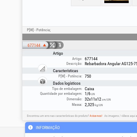
P[W] - Potência;
677144
Artigo
677144
Artigo:
Rebarbadora Angular AG125-75
Descrição:
Características
750
P[W] - Potência:
Dados logísticos
Caixa
Tipo de embalagem:
1/6
Quantidade por embalagem:
UN
32x11x12
Dimensão:
cm/UN
2,325
Massa:
kg/UN
Encontrou um erro nas características do produto?
Avise-nos!
As imagens / vídeos aqui 
INFORMAÇÃO
Linha de apoio técnico &