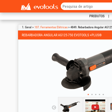
PRODUTOS
1. Geral >
107. Ferramentas Elétricas
> 4849. Rebarbadora Angular AG125
REBARBADORA ANGULAR AG125-750 EVOTOOLS +PLUS®