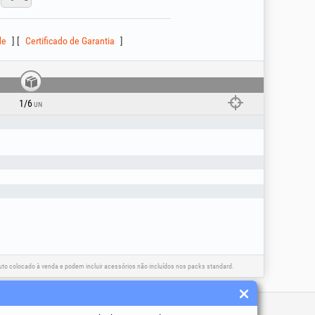
impede o rearranque automático em caso de
neça na posição "On".
 metal.
de
Certificado de Garantia
6 meses pentru empresas!
1/6
UN
o colocado à venda e podem incluir acessórios não incluídos nos packs standard.
 úteis