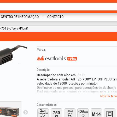
CENTRO DE INFORMAÇÃO
CONTACTO
-750 EvoTools +Plus®
Marca:
Descrição:
Desempenho com algo em PLUS!
A rebarbadora angular AG 125 750W EPTO® PLUS te
velocidade de 12000 rotações por minuto.
Destina-se ao uso pessoal para operações de desbaste 
Está equipada com pontos de montagem para a pega 
direito.
Mostrar tudo
O diâmetro do disco utilizado pode atingir 125 mm para
substituído graças ao botão de bloqueio do eixo.
Características:
A proteção pode ser ajustada de forma simples e rápida
Vem equipada com escovas de carvão auto-proteg
eficiência e vida útil mais longa.