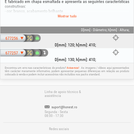
É fabricado em chapa esmaltada e apresenta as seguintes características
construtivas:
- cor: branco, acabamento brilhante
- espessura da chapa: 0.5 mm; Espessura com esmalte: 0.6 mm
Mostrar tudo
- diâmetro de ligação: 120 ou 130 mm
- altura do corpo: 410 mm
- largura do corpo: 300 mm
D[mm] - Diâmetro; h[mm] - Altura;
- Altura total: 540mm
677256
D[mm]
:
120
;
h[mm]
:
410
;
677257
D[mm]
:
130
;
h[mm]
:
410
;
Encontrou um erro nas características do produto?
Avise-nos!
As imagens / vídeos aqui apresentados
têm carácter meramente informativo, podem apresentar pequenas diferenças em relação ao produto
colocado à venda e podem incluir acessórios não incluídos nos packs standard.
Linha de apoio técnico &
assistência
suport@honest.ro
Segunda - Sexta
08:00 - 17:30
Redes sociais