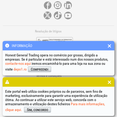
Resolução de litígios
INFORMAÇÃO
Honest General Trading opera no comércio por grosso, dirigido a
empresas. Se é particular e está interessado num dos nossos produtos,
contacte-nos aqui
iremos encaminhá-lo para uma loja na sua zona ou
Ligações úteis
visite
depo1.ro
Compreendi
Termos e condições
Tratamento de dados pessoais
Política de utilização de cookies
Dados de identificação da empresa
Este portal web utiliza cookies próprios ou de parceiros, sem fins de
marketing, exclusivamente para garantir uma experiência de utilização
Resolução online de litígios
ótima. Ao continuar a utilizar este serviço web, concorda com o
armazenamento e utilização destes ficheiros
Para mais informações,
®
®
®
®
®
®
®
®
HGT
, EvoTools
, EvoSanitary
, EvoTools +Plus
, EvoSanitary +Plus
, EvoSelect
, EPTO
, EPTO Plus
,
®
PowerForProfessionals
e os respetivos logótipos são marcas registadas Honest General Trading SRL.
clique aqui.
Sim, concordo
Copyright 1994-2026
Honest General Trading SRL. Todos os direitos reservados. CUI: 6615609,
Reg.Com.: J1994025279406