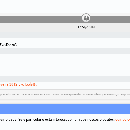
1/24/48
UN
 EvoTools®.
ueira 2012 EvoTools®.
apresentados têm carácter meramente informativo, podem apresentar pequenas diferenças em relação ao produt
Redes sociais
Resolução de litígios
Ligações
a empresas. Se é particular e está interessado num dos nossos produtos,
contacte
Termos e
Tratamen