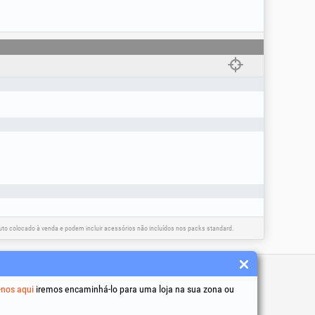
o colocado à venda e podem incluir acessórios não incluídos nos packs standard.
 úteis
-nos aqui
iremos encaminhá-lo para uma loja na sua zona ou
 condições
to de dados pessoais