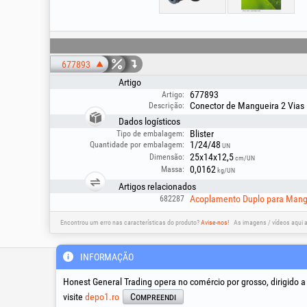
677893
Artigo
677893
Artigo:
Conector de Mangueira 2 Vias
Descrição:
Dados logísticos
Blister
Tipo de embalagem:
1/24/48
Quantidade por embalagem:
UN
25x14x12,5
Dimensão:
cm/UN
0,0162
Massa:
kg/UN
Artigos relacionados
Acoplamento Duplo para Mang
682287
Encontrou um erro nas características do produto?
Avise-nos!
As imagens / vídeos aqui 
INFORMAÇÃO
Linha de apoio técnico &
assistência
Honest General Trading opera no comércio por grosso, dirigido 
visite
depo1.ro
Compreendi