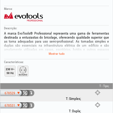
Marca:
Descrição:
A marca EvoTools® Professional representa uma gama de ferramentas
destinada a entusiastas do bricolage, oferecendo qualidade superior que
as torna adequadas para uso semi‑profissional. As tomadas simples e
duplas são essenciais na infraestrutura elétrica de um edifício e são
amplamente utilizadas em casas, escritórios, hotéis e outros espaços
comerciais. São concebidas para cumprir as normas de segurança elétrica
Mostrar tudo
e podem ser equipadas com funcionalidades adicionais, como proteção
contra sobretensões ou interruptores integrados; a tensão máxima é 250 V
Características:
16 A.
T - Tipo;
678529
T
:
Simples
;
678531
T
:
Dupla
;