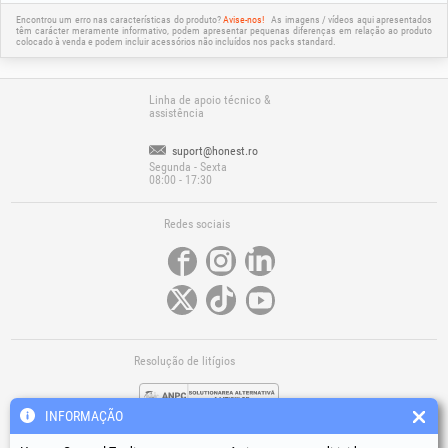
Encontrou um erro nas características do produto?
Avise-nos!
As imagens / vídeos aqui apresentados
têm carácter meramente informativo, podem apresentar pequenas diferenças em relação ao produto
colocado à venda e podem incluir acessórios não incluídos nos packs standard.
Linha de apoio técnico &
assistência
suport@honest.ro
Segunda - Sexta
08:00 - 17:30
Redes sociais
Resolução de litígios
INFORMAÇÃO