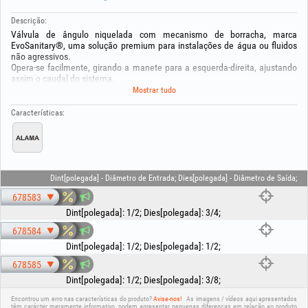
Descrição:
Válvula de ângulo niquelada com mecanismo de borracha, marca
EvoSanitary®, uma solução premium para instalações de água ou fluidos
não agressivos.
Opera-se facilmente, girando a manete para a esquerda‑direita, ajustando
assim o caudal do sistema.
O corpo em latão garante boa resistência à corrosão ao longo do tempo e o
Mostrar tudo
acabamento niquelado confere um aspeto agradável, permitindo a
instalação em zonas visíveis.
Características:
O mecanismo é fabricado em borracha.
Temperatura máxima de trabalho: 100°C
Pressão máxima de trabalho: 10 bar
Dint[polegada] - Diâmetro de Entrada; Dies[polegada] - Diâmetro de Saída;
678583
Dint[polegada]
:
1/2
;
Dies[polegada]
:
3/4
;
678584
Dint[polegada]
:
1/2
;
Dies[polegada]
:
1/2
;
678585
Dint[polegada]
:
1/2
;
Dies[polegada]
:
3/8
;
Encontrou um erro nas características do produto?
Avise-nos!
As imagens / vídeos aqui apresentados
têm carácter meramente informativo, podem apresentar pequenas diferenças em relação ao produto