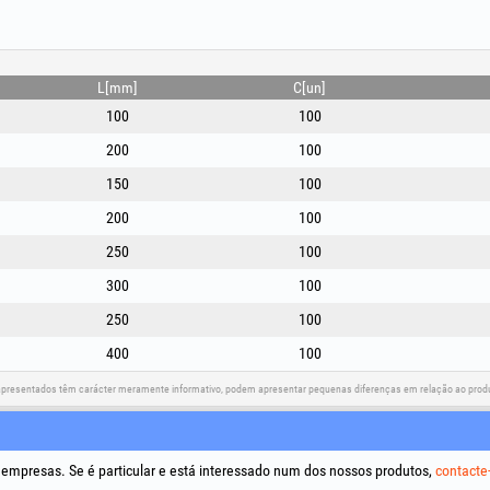
L[mm]
C[un]
100
100
200
100
150
100
200
100
250
100
300
100
250
100
400
100
apresentados têm carácter meramente informativo, podem apresentar pequenas diferenças em relação ao produt
Redes sociais
Resolução de litígios
Ligações
a empresas. Se é particular e está interessado num dos nossos produtos,
contacte
Termos e