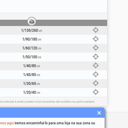
1/130/260
UN
1/90/180
UN
1/60/120
UN
1/50/100
UN
1/40/80
UN
1/40/80
UN
1/30/60
UN
1/20/40
UN
o colocado à venda e podem incluir acessórios não incluídos nos packs standard.
 úteis
-nos aqui
iremos encaminhá-lo para uma loja na sua zona ou
 condições