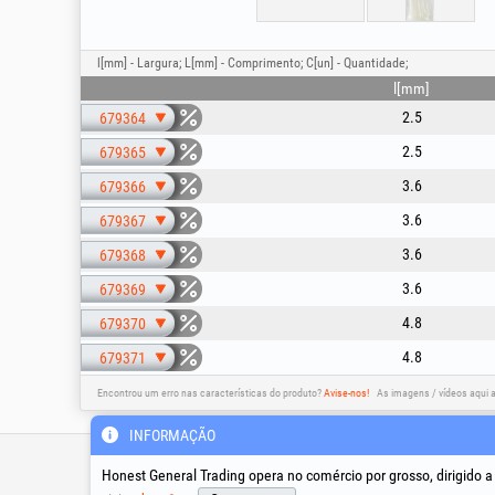
l[mm] - Largura; L[mm] - Comprimento; C[un] - Quantidade;
l[mm]
2.5
679364
2.5
679365
3.6
679366
3.6
679367
3.6
679368
3.6
679369
4.8
679370
4.8
679371
Encontrou um erro nas características do produto?
Avise-nos!
As imagens / vídeos aqui 
INFORMAÇÃO
Linha de apoio técnico &
assistência
Honest General Trading opera no comércio por grosso, dirigido 