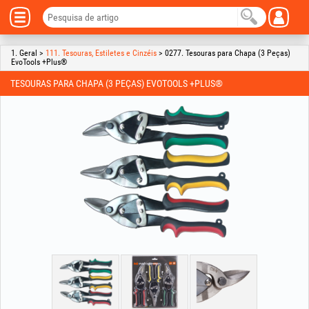
1. Geral >
111. Tesouras, Estiletes e Cinzéis
> 0277. Tesouras para Chapa (3 Peças)
EvoTools +Plus®
TESOURAS PARA CHAPA (3 PEÇAS) EVOTOOLS +PLUS®