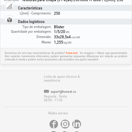
Características
250
L[mm] - Comprimento:
Dados logísticos
Blister
Tipo de embalagem:
1/5/20
Quantidade por embalagem:
UN
33x28,5x4
Dimensão:
cm/UN
1,255
Massa:
kg/UN
Encontrou um erro nas características do produto?
Avise-nos!
As imagens / vídeos aqui apresentados
têm carácter meramente informativo, podem apresentar pequenas diferenças em relação ao produto
colocado à venda e podem incluir acessórios não incluídos nos packs standard.
Linha de apoio técnico &
assistência
suport@honest.ro
Segunda - Sexta
08:00 - 17:30
Redes sociais