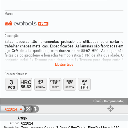
Marca:
Descrição:
Estas tesouras são ferramentas profissionais utilizadas para cortar e
trabalhar chapas metálicas. Especificações: As lâminas são fabricadas em
aço Cr-V de alta qualidade, com dureza entre 55-62 HRC. As pegas são
feitas de polipropileno e borracha termoplástica (TPR) de alta qualidade. O
conjunto inclui: 1x Tesoura para chapa reta 1x Tesoura para chapa corte à
esquerda 1x Tesoura para chapa corte à direita
Mostrar tudo
Manter fora do alcance das crianças! O produto apresenta partes rombas e
peças que podem ser facilmente engolidas! Utilize o produto apenas para o
Características:
fim a que se destina!
L[mm] - Comprimento;
622024
Artigo
622024
Artigo:
Tesouras para Chapa (3 Peças) EvoTools +Plus® / L[mm]: 250
Descrição: